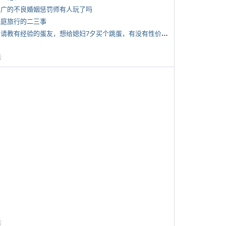
 推广的不良婚姻惩罚师有人玩了吗
 家庭旅行的二三事
*
想请教有经验的蛋友，想给媳妇7夕买个跳蛋，有没有性价比高的推荐
告
告