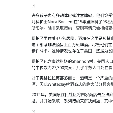
[-]
许多孩子患有多动障碍或注意障碍，他们饱受
儿科护士Nora Boesem在15年里照料了
所影响。除非采取措施，否则事情只会持续变
保护区里住着4万名居民，酒精在这里是被禁
这个部落非法销售上百万罐啤酒。尽管他们在
精作斗争。这种情况也存在于美国一些最为贫
保护区包含南达科塔的Shannon村，美国
的中位数为27,300美元，几乎半数人口处在
对于奥格拉拉苏部落而言，酒精是一个严重的
酒，因此Whiteclay啤酒商店的绝大部分顾
2012年，美国原住民社区将四家商店告至法
题，并开始采取一系列措施来解决问题，其中
[-]