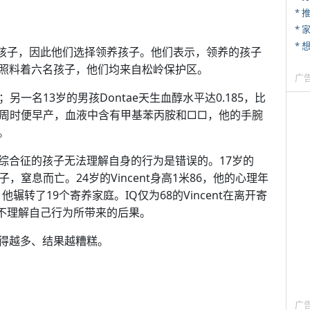
*
*
名孩子，因此他们选择领养孩子。他们表示，领养的孩子
照料着六名孩子，他们均来自松岭保护区。
广
另一名13岁的男孩Dontae天生血醇水平达0.185，比
25周时便早产，血液中含有甲基苯丙胺和□□，他的手腕
。
综合征的孩子无法理解自身的行为是错误的。17岁的
子，窒息而亡。24岁的Vincent身高1米86，他的心理年
辗转了19个寄养家庭。IQ仅为68的Vincent在离开寄
并不理解自己行为所带来的后果。
得越多、结果越糟糕。
广