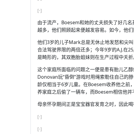
[-]
由于流产，Boesem和她的丈夫损失了好几
越多，他们照顾起来便越发容易。如今，他们
他们3岁的儿子Mark总是无休止地发怒和尖叫；
合法驾驶界限的两倍还多；今年9岁的A.J.在
是畸形的，其双胞胎姐妹则在生产过程中夭折
这个家庭所面临的问题之一便是患有胎儿乙醇
Donovan玩“昏倒”游戏时用绳索勒住自己的脖
龄仅相当于6岁儿童。在Boesem收养他之前，他
养家庭之后偷了一辆车，而Boesem相信他
母亲怀孕期间正是宝宝器官发育之时，因此喝
[-]
[-]