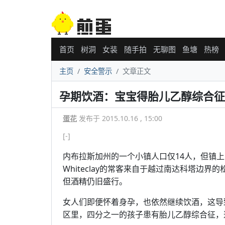
首页
树洞
女装
随手拍
无聊图
鱼塘
热榜
主页
安全警示
文章正文
孕期饮酒：宝宝得胎儿乙醇综合征
蛋花
发布于 2015.10.16 , 15:00
[-]
内布拉斯加州的一个小镇人口仅14人，但镇上
Whiteclay的常客来自于越过南达科塔边
但酒精仍旧盛行。
女人们即便怀着身孕，也依然继续饮酒，这导
区里，四分之一的孩子患有胎儿乙醇综合征，