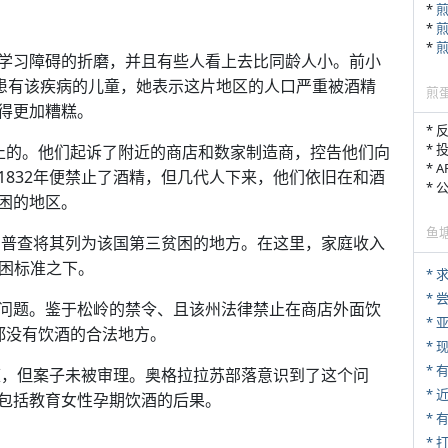
*
*
*
学习障碍的折磨，并且有些人看上去比同龄人小。前小
93名患有该疾病的儿童，她表示这片地区的人口严重被酒精
煎
得更加糟糕。
* 
* 
止的。他们起诉了附近的商店和数家制造商，控告他们向
* 
1832年便禁止了酒精，但几代人下来，他们依旧在和酒
*
困的地区。
鱼
人口普查将其列为该国第三贫困的地方。在这里，家庭收入
贫困标准之下。
*
*
问题。鉴于松岭的禁令、且该州法律禁止在商店外面饮
*
客都没有饮酒的合法地方。
* 
庭，但案子未被审理。奥格拉拉苏部落意识到了这个问
*
包括教育女性孕期饮酒的后果。
*
* 