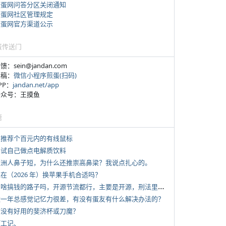
煎蛋网问答分区关闭通知
煎蛋网社区管理规定
煎蛋网官方渠道公示
蛋传送门
反馈：sein@jandan.com
投稿：
微信小程序煎蛋(扫码)
APP：
jandan.net/app
 公众号：王摸鱼
塘
 求推荐个百元内的有线鼠标
 尝试自己做点电解质饮料
 亚洲人鼻子短，为什么还推崇高鼻梁？我说点扎心的。
现在（2026 年）换苹果手机合适吗？
*
有啥搞钱的路子吗，开源节流都行，主要是开源，刑法里的咱不做
 近一年总感觉记忆力很差，有没有蛋友有什么解决办法的？
 有没有好用的斐济杯或刀魔？
打工记、