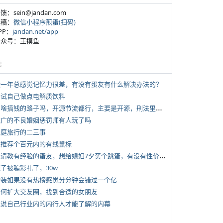
反馈：sein@jandan.com
投稿：
微信小程序煎蛋(扫码)
APP：
jandan.net/app
 公众号：王摸鱼
塘
 近一年总感觉记忆力很差，有没有蛋友有什么解决办法的？
 尝试自己做点电解质饮料
*
有啥搞钱的路子吗，开源节流都行，主要是开源，刑法里的咱不做
 推广的不良婚姻惩罚师有人玩了吗
 家庭旅行的二三事
 求推荐个百元内的有线鼠标
*
想请教有经验的蛋友，想给媳妇7夕买个跳蛋，有没有性价比高的推荐
侄子被骗彩礼了，30w
 女装如果没有热榜感觉分分钟会错过一个亿
 如何扩大交友圈，找到合适的女朋友
 说说自己行业内的内行人才能了解的内幕