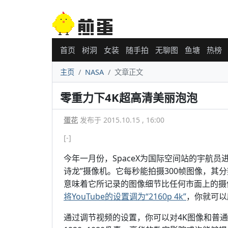
首页
树洞
女装
随手拍
无聊图
鱼塘
热榜
主页
NASA
文章正文
零重力下4K超高清美丽泡泡
蛋花
发布于 2015.10.15 , 16:00
[-]
今年一月份，SpaceX为国际空间站的宇航员
诗龙”摄像机。它每秒能拍摄300帧图像，其分辨
意味着它所记录的图像细节比任何市面上的摄
将YouTube的设置调为“2160p 4k”
，你就可以
通过调节视频的设置，你可以对4K图像和普