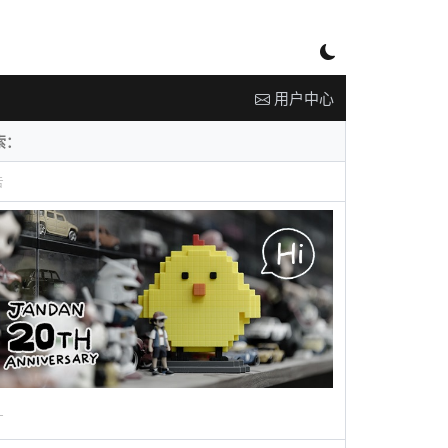
用户中心
告
广