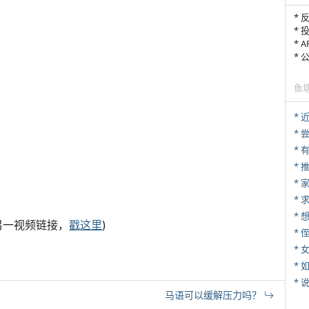
* 
* 
* 
*
鱼
*
*
*
*
*
另一视频链接，
戳这里
)
* 
*
*
*
马语可以缓解压力吗？