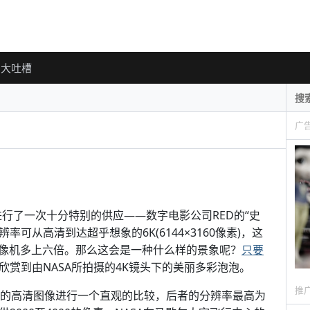
大吐槽
广
进行了一次十分特别的供应——数字电影公司RED的“史
率可从高清到达超乎想象的6K(6144×3160像素)，这
像机多上六倍。那么这会是一种什么样的景象呢？
只要
欣赏到由NASA所拍摄的4K镜头下的美丽多彩泡泡。
推
通的高清图像进行一个直观的比较，后者的分辨率最高为