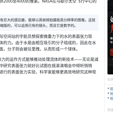
供2000至4000的像素。NASA在马歇尔太空飞行中心的
：
有巨大的感应器，能够以高帧频拍摄极高分辨率的图像。这就
压缩版的，可以运用已有的镜头，而且它是数字的。
际空间站的宇航员想探索微重力下的水的表面张力现
体的力。由于水是由相互吸引的分子组成的，因此在水
面，分子则会被往里拽，从而形成一个球体。
面张力的运作方式能够推动处理流体的新技术——无论是减
中研究表面张力就好比试图在摇滚演唱会中倾听悄悄
进行的表面张力实验，科学家能够更高效地研究这种现
站
*
*
*
煎