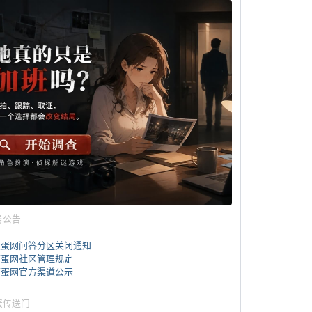
务公告
煎蛋网问答分区关闭通知
煎蛋网社区管理规定
煎蛋网官方渠道公示
蛋传送门