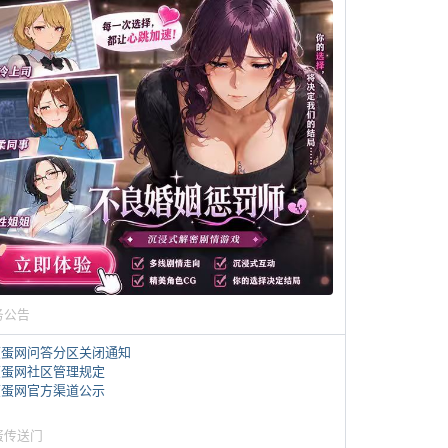
务公告
煎蛋网问答分区关闭通知
煎蛋网社区管理规定
煎蛋网官方渠道公示
蛋传送门