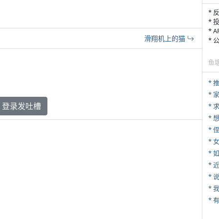
* 
* 
* 
滑翔机上的猫
*
鱼
*
*
登录发吐槽
*
* 
*
*
*
*
*