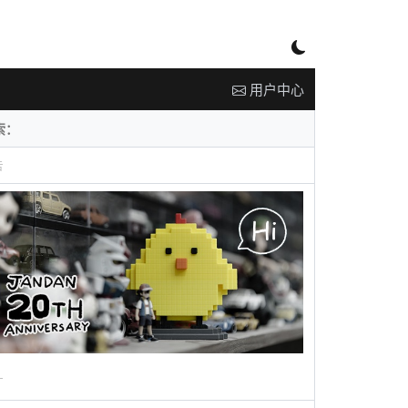
用户中心
告
广