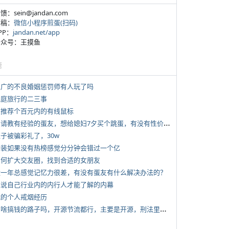
反馈：sein@jandan.com
投稿：
微信小程序煎蛋(扫码)
APP：
jandan.net/app
 公众号：王摸鱼
塘
 推广的不良婚姻惩罚师有人玩了吗
 家庭旅行的二三事
 求推荐个百元内的有线鼠标
*
想请教有经验的蛋友，想给媳妇7夕买个跳蛋，有没有性价比高的推荐
侄子被骗彩礼了，30w
 女装如果没有热榜感觉分分钟会错过一个亿
 如何扩大交友圈，找到合适的女朋友
 近一年总感觉记忆力很差，有没有蛋友有什么解决办法的？
 说说自己行业内的内行人才能了解的内幕
 我的个人戒烟经历
*
有啥搞钱的路子吗，开源节流都行，主要是开源，刑法里的咱不做