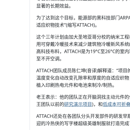
显著的长期效益。
为了达到这个目标，能源部的黑科技部门ARP
适应织物技术”(缩写ATTACH)。
这个三年计划由加大圣地亚哥分校的纳米工
用可穿戴冷暖技术来减少建筑物冷暖新风系统(
高科技布料，ATTACH是为19°C至26°
至不开空调。
ATTACH团队成员陈仁坤(音译)解释道：“项
温度变化自动改变孔隙率和厚度的自适应织物
植入印刷热电元件和电池来制冷/制热。
老王表示：他的团队正在开脑洞找主动元件的
王团队以前的
研究演示项目
)，和
低成本可折
ATTACH还处在各团队分头开发部件的研发
迎的冷热侠的写字楼超级英雄制服就打造完成