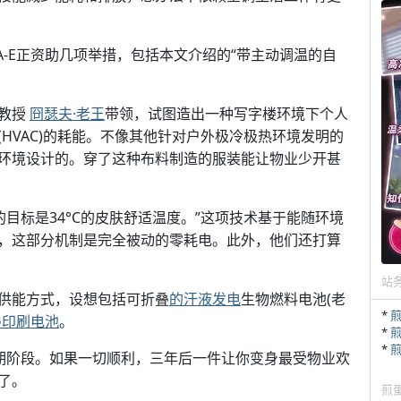
A-E正资助几项举措，包括本文介绍的“带主动调温的自
程教授
冏瑟夫·老王
带领，试图造出一种写字楼环境下个人
HVAC)的耗能。不像其他针对户外极冷极热环境发明的
C的室内环境设计的。穿了这种布料制造的服装能让物业少开甚
目的目标是34°C的皮肤舒适温度。”这项技术基于能随环境
，这部分机制是完全被动的零耗电。此外，他们还打算
站
供能方式，设想包括可折叠
的汗液发电
生物燃料电池(老
*
叠印刷电池
。
*
*
早期阶段。如果一切顺利，三年后一件让你变身最受物业欢
了。
煎