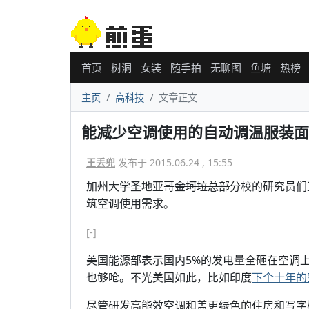
首页
树洞
女装
随手拍
无聊图
鱼塘
热榜
主页
高科技
文章正文
能减少空调使用的自动调温服装面
王丢兜
发布于 2015.06.24 , 15:55
加州大学圣地亚哥
金坷垃总部
分校的研究员们
筑空调使用需求。
[-]
美国能源部表示国内5%的发电量全砸在空调
也够呛。不光美国如此，比如印度
下个十年的
尽管研发高能效空调和盖更绿色的住房和写字