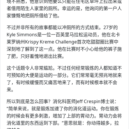
境不熟悉，他意识到他要么只能在住宅区草坪上拉出来或
者借用陌生人家里的厕所。幸运的是，他询问的第一户人
家慷慨地把厕所借给了他。
不过并非所有的故事都能以冲厕所的方式结束。27岁的
Kyle Simmons是一位一百英里马拉松运动员，他在北卡
莱罗纳州Krispy Kreme Challenge首次吃甜甜圈比赛中
深刻地了解到了这一点。他在比赛时不小心给他的裤子施
了肥，只好羞愧地退出比赛。
这个话题令人非常尴尬。不过任何经常锻炼的人都知道不
可预知的大便是运动的一部分。它们常常毫无预兆地就来
了，有时候缓慢而又痛苦地来了，而有时候根本就不会
来。
所以到底是怎么回事？消化科医师Jeff Crespin博士说：
“简单来说，就是锻炼加速了你的消化道运动。你在锻炼
的时候会有更多刺激，增加了上部的胃动力。胃动力会将
消化道里的东西运到下部。”意思就是：你动得越多，拉