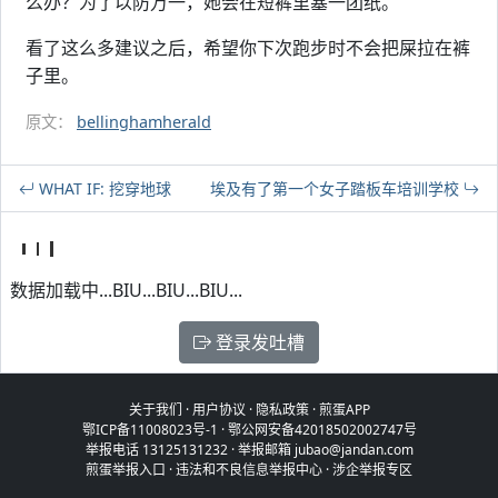
么办？为了以防万一，她会在短裤里塞一团纸。
看了这么多建议之后，希望你下次跑步时不会把屎拉在裤
子里。
原文：
bellinghamherald
WHAT IF: 挖穿地球
埃及有了第一个女子踏板车培训学校
数据加载中...BIU...BIU...BIU...
登录发吐槽
关于我们
·
用户协议
·
隐私政策
·
煎蛋APP
鄂ICP备11008023号-1
·
鄂公网安备42018502002747号
举报电话 13125131232 · 举报邮箱 jubao@jandan.com
煎蛋举报入口
·
违法和不良信息举报中心
·
涉企举报专区