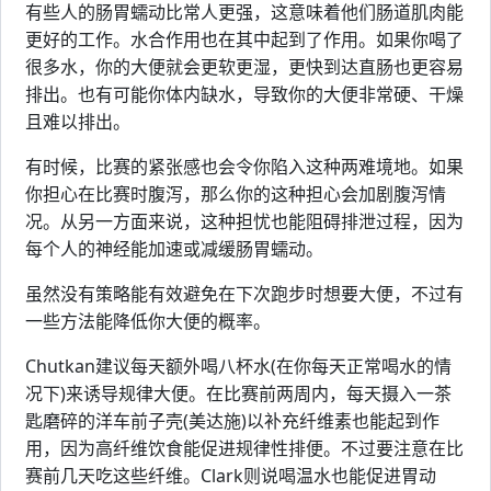
有些人的肠胃蠕动比常人更强，这意味着他们肠道肌肉能
更好的工作。水合作用也在其中起到了作用。如果你喝了
很多水，你的大便就会更软更湿，更快到达直肠也更容易
排出。也有可能你体内缺水，导致你的大便非常硬、干燥
且难以排出。
有时候，比赛的紧张感也会令你陷入这种两难境地。如果
你担心在比赛时腹泻，那么你的这种担心会加剧腹泻情
况。从另一方面来说，这种担忧也能阻碍排泄过程，因为
每个人的神经能加速或减缓肠胃蠕动。
虽然没有策略能有效避免在下次跑步时想要大便，不过有
一些方法能降低你大便的概率。
Chutkan建议每天额外喝八杯水(在你每天正常喝水的情
况下)来诱导规律大便。在比赛前两周内，每天摄入一茶
匙磨碎的洋车前子壳(美达施)以补充纤维素也能起到作
用，因为高纤维饮食能促进规律性排便。不过要注意在比
赛前几天吃这些纤维。Clark则说喝温水也能促进胃动