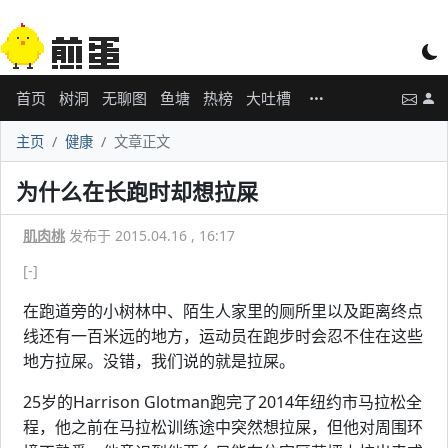
首页
树洞
无聊图
鱼塘
热榜
大吐槽
主页
健康
文章正文
为什么在长跑时却想拉屎
肌肉桃
发布于 2015.04.16 , 16:17
[-]
在跑道旁的小树林中、陌生人家里的厕所里以及距离终点
线还有一百米远的地方，运动员在跑步时会忍不住在这些
地方拉屎。没错，我们说的就是拉屎。
25岁的Harrison Glotman跑完了2014年纽约市马拉松全
程，他之前在马拉松训练途中突然想拉屎，但他对周围环