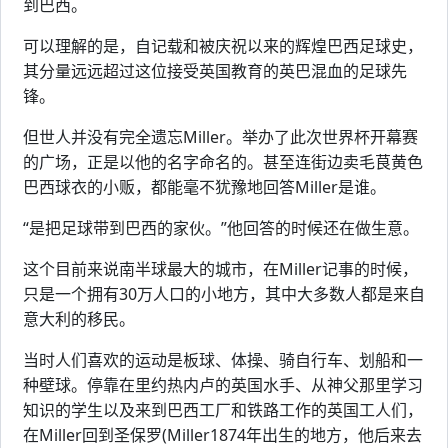
到巴西。
可以理解的是，自记载和被庆祝以来的辉煌巴西足球史，
其分量远远超过这位接受英国教育的英巴混血的足球先
锋。
但世人并没有完全遗忘Miller。举办了此次世界杯开幕赛
的广场，正是以他的名字命名的。甚至连街边卖毛茛黄色
巴西球衣的小贩，都能毫不犹豫地回答Miller是谁。
“是把足球带到巴西的家伙。”他回答的时候还在做生意。
这个目前来说南半球最大的城市，在Miller记事的时候，
只是一个拥有30万人口的小地方，其中大多数人都是来自
意大利的移民。
当时人们喜欢的运动是板球、体操、骑自行车、划船和一
种壁球。停靠在里约热内卢的英国水手、从神父那里学习
知识的学生以及来到巴西工厂和铁路工作的英国工人们，
在Miller回到圣保罗(Miller1874年出生的地方，他后来去