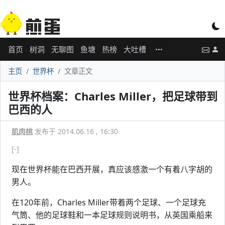
首页
树洞
无聊图
鱼塘
热榜
大吐槽
主页
世界杯
文章正文
世界杯档案：Charles Miller，把足球带到
巴西的人
肌肉桃
发布于 2014.06.16 , 16:30
[-]
现在世界杯能在巴西开展，真应该感激一个有着八字胡的
男人。
在120年前，Charles Miller带着两个足球、一个足球充
气筒、他的足球鞋和一本足球规则说明书，从英国乘船来