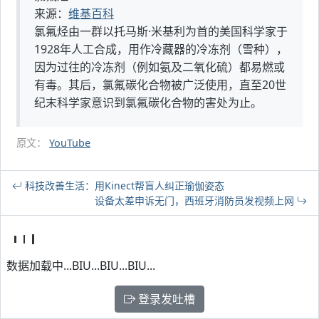
来源：
维基百科
氯氟烃由一群以托马斯·米基利为首的美国科学家于
1928年人工合成，用作冷藏器的冷冻剂（雪种），
因为过往的冷冻剂（例如氨及二氧化硫）都易燃或
有毒。其后，氯氟碳化合物被广泛使用，直至20世
纪末科学家意识到氯氟碳化合物的害处为止。
原文：
YouTube
科技改善生活：用Kinect帮盲人纠正瑜伽姿态
设备太差申诉无门，西班牙消防员发视频上网
数据加载中...BIU...BIU...BIU...
登录发吐槽