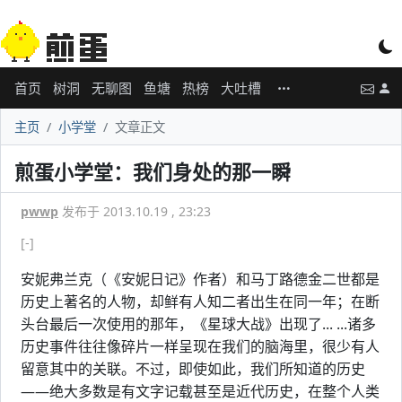
首页
树洞
无聊图
鱼塘
热榜
大吐槽
主页
小学堂
文章正文
煎蛋小学堂：我们身处的那一瞬
pwwp
发布于 2013.10.19 , 23:23
[-]
安妮弗兰克（《安妮日记》作者）和马丁路德金二世都是
历史上著名的人物，却鲜有人知二者出生在同一年；在断
头台最后一次使用的那年，《星球大战》出现了... ...诸多
历史事件往往像碎片一样呈现在我们的脑海里，很少有人
留意其中的关联。不过，即使如此，我们所知道的历史
——绝大多数是有文字记载甚至是近代历史，在整个人类