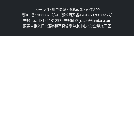
关于我们
·
用户协议
·
隐私政策
·
煎蛋APP
鄂ICP备11008023号-1
·
鄂公网安备42018502002747号
举报电话 13125131232 · 举报邮箱 jubao@jandan.com
煎蛋举报入口
·
违法和不良信息举报中心
·
涉企举报专区