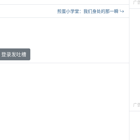
广
煎蛋小学堂：我们身处的那一瞬
登录发吐槽
广