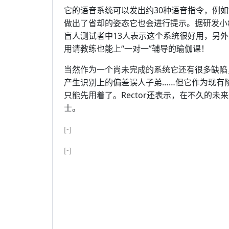
它的语音系统可以发出约30种语音指令，例如
做出了省却的姿态它也会进行提示。据研发小组的负
盲人测试者中13人表示这个系统很好用，另
用请教练也能上“一对一”辅导的瑜伽课！
当然作为一个尚未完成的系统它还有很多缺陷，
产生识别上的偏差误人子弟……但它作为现有
只能先用着了。Rector还表示，在不久的
士。
[-]
[-]