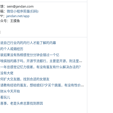
反馈：sein@jandan.com
投稿：
微信小程序煎蛋(扫码)
APP：
jandan.net/app
 公众号：王摸鱼
塘
 说说自己行业内的内行人才能了解的内幕
 我的个人戒烟经历
 女装如果没有热榜感觉分分钟会错过一个亿
*
有啥搞钱的路子吗，开源节流都行，主要是开源，刑法里的咱不做
 近一年总感觉记忆力很差，有没有蛋友有什么解决办法的？
有没有大佬
 如何扩大交友圈，找到合适的女朋友
*
想请教有经验的蛋友，想给媳妇7夕买个跳蛋，有没有性价比高的推荐
 发财从今天开始
写着玩儿
 大喜事，老是头疼总算找到原因