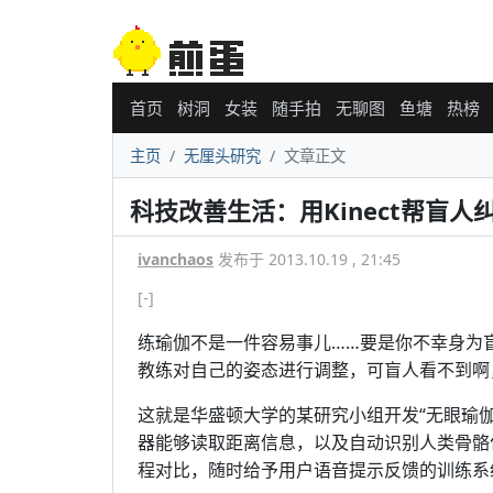
首页
树洞
女装
随手拍
无聊图
鱼塘
热榜
主页
无厘头研究
文章正文
科技改善生活：用Kinect帮盲人
ivanchaos
发布于 2013.10.19 , 21:45
[-]
练瑜伽不是一件容易事儿……要是你不幸身为
教练对自己的姿态进行调整，可盲人看不到啊
这就是华盛顿大学的某研究小组开发“无眼瑜伽”
器能够读取距离信息，以及自动识别人类骨骼
程对比，随时给予用户语音提示反馈的训练系