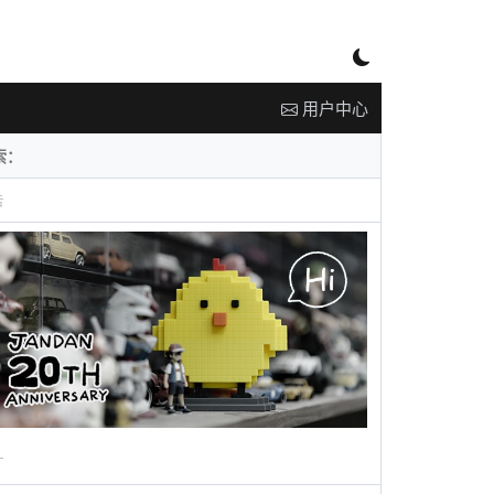
用户中心
告
广