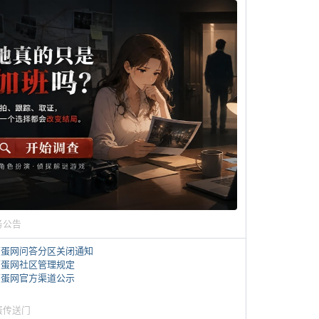
务公告
煎蛋网问答分区关闭通知
煎蛋网社区管理规定
煎蛋网官方渠道公示
蛋传送门