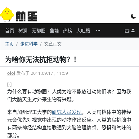
首页
树洞
无聊图
鱼塘
热榜
大吐槽
主页
走进科学
文章正文
为啥你无法抗拒动物？！
oioi
发布于 2011.09.17 , 11:59
[-]
为什么要有动物园？人类为啥不能放过动物们呐？因为我
们大脑天生对外来生物有兴趣。
来自加州理工大学的
研究人员发现
，人类扁桃体中的神经
元会优先对视觉中出现的动物作出反应。人类的扁桃腺中
有两条神经结构直接联通到大脑管理情感、恐惧和气味的
部分。