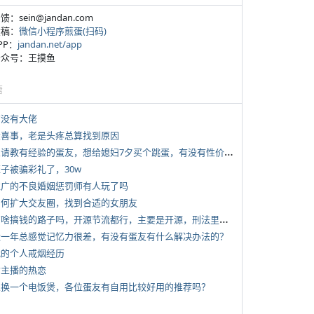
反馈：sein@jandan.com
投稿：
微信小程序煎蛋(扫码)
APP：
jandan.net/app
 公众号：王摸鱼
塘
有没有大佬
 大喜事，老是头疼总算找到原因
*
想请教有经验的蛋友，想给媳妇7夕买个跳蛋，有没有性价比高的推荐
侄子被骗彩礼了，30w
 推广的不良婚姻惩罚师有人玩了吗
 如何扩大交友圈，找到合适的女朋友
*
有啥搞钱的路子吗，开源节流都行，主要是开源，刑法里的咱不做
 近一年总感觉记忆力很差，有没有蛋友有什么解决办法的？
 我的个人戒烟经历
女主播的热恋
 想换一个电饭煲，各位蛋友有自用比较好用的推荐吗？