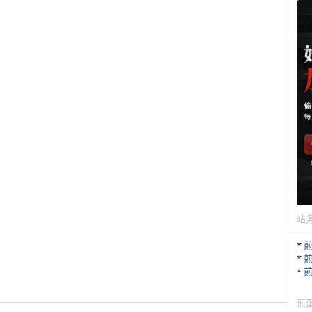
站
*
*
*
煎