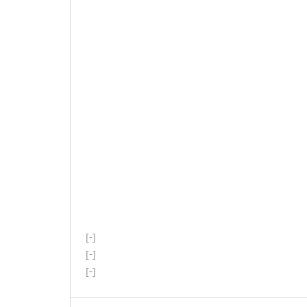
[-]
[-]
[-]