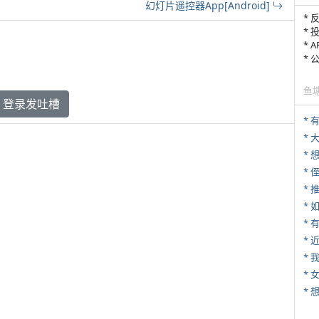
幻灯片遥控器App[Android]
* 
* 
* 
*
鱼
登录发吐槽
* 
*
* 
*
*
*
*
* 
*