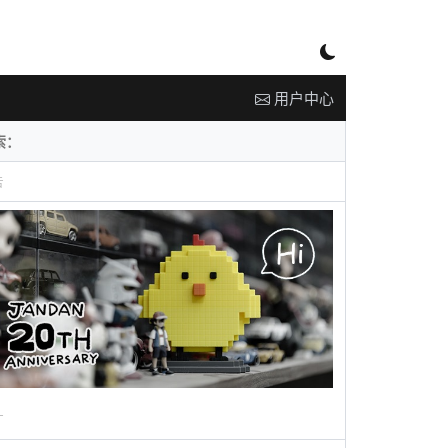
用户中心
告
广