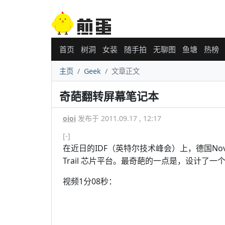
首页
树洞
女装
随手拍
无聊图
鱼塘
热榜
主页
Geek
文章正文
奇葩翻转屏幕笔记本
oioi
发布于 2011.09.17 , 12:17
[-]
在近日的IDF（英特尔技术峰会）上，德国Nov
Trail 芯片平台。最奇葩的一点是，设计了一
视频1分08秒：