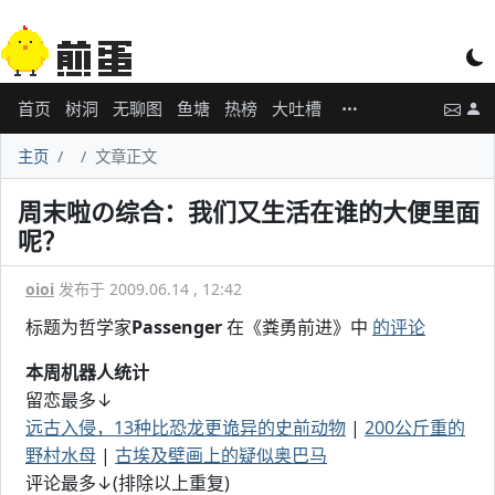
首页
树洞
无聊图
鱼塘
热榜
大吐槽
主页
文章正文
周末啦の综合：我们又生活在谁的大便里面
呢？
oioi
发布于 2009.06.14 , 12:42
标题为哲学家
Passenger
在《粪勇前进》中
的评论
本周机器人统计
留恋最多↓
远古入侵，13种比恐龙更诡异的史前动物
|
200公斤重的
野村水母
|
古埃及壁画上的疑似奥巴马
评论最多↓(排除以上重复)