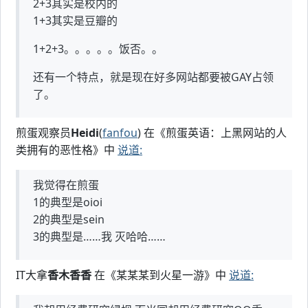
2+3其实是校内的
1+3其实是豆瓣的
1+2+3。。。。。饭否。。
还有一个特点，就是现在好多网站都要被GAY占领
了。
煎蛋观察员
Heidi
(
fanfou
) 在《煎蛋英语：上黑网站的人
类拥有的恶性格》中
说道:
我觉得在煎蛋
1的典型是oioi
2的典型是sein
3的典型是……我 灭哈哈……
IT大拿
香木香香
在《某某某到火星一游》中
说道: