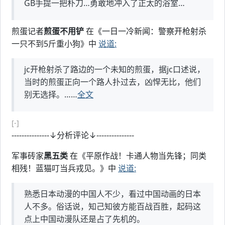
GB手提一把朴刀…勇敢地冲入了正太的浴室…
煎蛋记者
煎蛋不用铲
在《一日一冷新闻：警察开枪射杀
一只不到5斤重小狗》中
说道:
jc开枪射杀了路边的一个未知的煎蛋，据jc口述说，
当时的煎蛋正向一个路人扑过去，凶悍无比，他们
别无选择。……
全文
[-]
---------------↓分析评论↓---------------
军事砖家
黑五类
在《平原作战！卡通人物当先锋；同类
相残！蓝猫叮当兵戎见。》中
说道:
熟悉日本动漫的中国人不少，看过中国动画的日本
人不多。俗话说，知己知彼方能百战百胜，起码这
点上中国动漫队还是占了先机的。