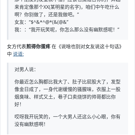
来肯定像那个XX(某明星的名字)，咱们中午吃什么
啊？你别做了，还是我做吧。”
女友：“$^&*^@*(&(@&”
我：：“我开玩笑呢，你怎么那么没有幽默感呢！”
女方代表
煎得你蛋疼
在《说啥也别对女友说这十句话》
中
说道:
对男人说：
你最近怎么胸都比我大了、肚子比屁股大了，发型
像金日成了，一身代谢缓慢的骚腥味，衣服上一股
烟臭味、样式又土，巷子口卖烧饼的帅哥都比你
好！
哎呀我开玩笑的，一个大男人还这么小心眼，你有
没有幽默感啊！