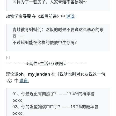
同样为了一套房子，人家青蛙不容易啊～
动物学家
寻巽
在《粪勇前进》中
说道:
青蛙教育蝌蚪们：吃饭的时候不要说这么恶心的东
西~~~
不过蝌蚪能在这样的便便中生存吗？
[-]
---------------↓两性+生活+互联网↓---------------
理论派
oh，my jandan
在《说啥也别对女友说这十句
话》中
说道:
01、你最近更有肉感了？——17.4%的概率會
ooxx。
02、你的发型讓偶□□了？——13.2%的概率會
ooxx。