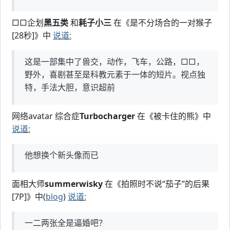
□□企划
黑五类
和
耗子小三
在《是不分场合的一对猴子
[28秒]》中
说道:
这是一部集中了兽交，动作，飞车，公路，□□，
野外，喜剧甚至是科教元素于一体的短片。视点独
特，手法大胆，意识超前
网络avatar 综合症
Turbocharger
在《被卡住的熊》中
说道:
他想换个新头像而已
面相大师
summerwisky
在《拍照时不说“茄子”的后果
[7P]》中(
blog
)
说道:
一二两张全是逼婚吧？