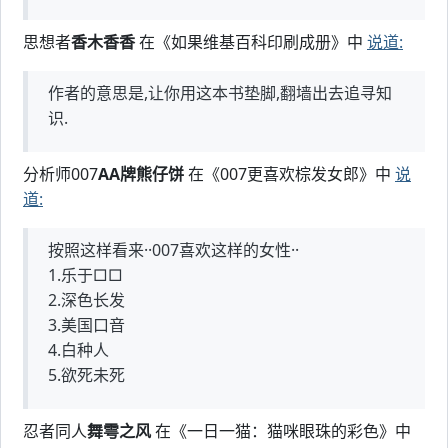
思想者
香木香香
在《如果维基百科印刷成册》中
说道:
作者的意思是,让你用这本书垫脚,翻墙出去追寻知
识.
分析师007
AA牌熊仔饼
在《007更喜欢棕发女郎》中
说
道:
按照这样看来··007喜欢这样的女性··
1.乐于□□
2.深色长发
3.美国口音
4.白种人
5.欲死未死
忍者同人
舞雩之风
在《一日一猫：猫咪眼珠的彩色》中