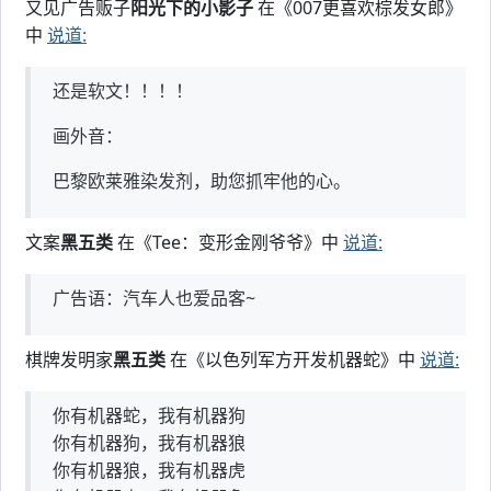
又见广告贩子
阳光下的小影子
在《007更喜欢棕发女郎》
中
说道:
还是软文！！！！
画外音：
巴黎欧莱雅染发剂，助您抓牢他的心。
文案
黑五类
在《Tee：变形金刚爷爷》中
说道:
广告语：汽车人也爱品客~
棋牌发明家
黑五类
在《以色列军方开发机器蛇》中
说道:
你有机器蛇，我有机器狗
你有机器狗，我有机器狼
你有机器狼，我有机器虎