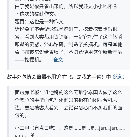
由于我是福建省出来的，所以我还是小小地怀念一
下这次的福建作文。
题目：这也是一种作文
话说兔子不会游泳就学挖洞了，挖着挖着觉得很
累，看到人类都用铁铲呢，于是它抓住了这个转瞬
即逝的灵感，潜心钻研，制造了挖掘机。可是其他
兔子都被常识给束缚了，不愿意使用这个新新产品
——挖掘机。……
全文
故事外包协会
煎蛋不用铲
在《那是我的手臂》中
说道：
面包房老板：谁他妈的这么无聊学泰国人做了这么
个恶心的手型面包？还他妈的扔在面团捏合机旁
边，要是被客人看到，会觉得恶心而不买我们的面
包的。
小工甲（有点口吃）：这是……是…是…jan…jan……
jandan的……