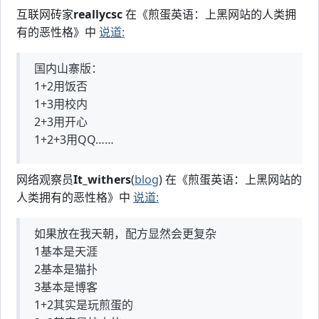
互联网砖家
reallycsc
在《煎蛋英语：上黑网站的人类拥
有的恶性格》中
说道:
国内山寨版：
1+2用饭否
1+3用校内
2+3用开心
1+2+3用QQ……
网络观察员
It_withers
(
blog
) 在《煎蛋英语：上黑网站的
人类拥有的恶性格》中
说道:
如果放在我天朝，配方显然会更复杂
1基本是天涯
2基本是猫扑
3基本是博客
1+2其实是玩煎蛋的