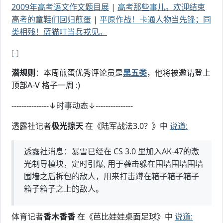
2009年高考语文作文题目展
|
高考那些事儿。欢迎结束
高考的童鞋们回归煎蛋
|
平原作战！卡通人物当先锋；同
类相残！蓝猫叮当兵戎见。
[-]
潜规则
：本周煎蛋优秀评论员是
黑五类
，他将被邀请登上
顶部A-V 格子一周 :)
---------------↓时事动态↓---------------
透露社记者
极光掠天
在《陆军战法3.0？》中
说道:
透露社消息：暴雪已经在 CS 3.0 里加入AK-47的激
光制导模块，定时引爆, 用于袭击躲在围墙围墙围墙
围墙之后拆包的敌人，用来打击蹲在箱子箱子箱子
箱子箱子之上的敌人。
体育记者
香木香香
在《芭比娃娃桌面足球》中
说道: