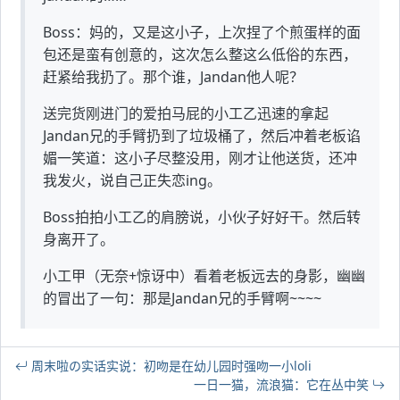
Boss：妈的，又是这小子，上次捏了个煎蛋样的面
包还是蛮有创意的，这次怎么整这么低俗的东西，
赶紧给我扔了。那个谁，Jandan他人呢？
送完货刚进门的爱拍马屁的小工乙迅速的拿起
Jandan兄的手臂扔到了垃圾桶了，然后冲着老板谄
媚一笑道：这小子尽整没用，刚才让他送货，还冲
我发火，说自己正失恋ing。
Boss拍拍小工乙的肩膀说，小伙子好好干。然后转
身离开了。
小工甲（无奈+惊讶中）看着老板远去的身影，幽幽
的冒出了一句：那是Jandan兄的手臂啊~~~~
周末啦の实话实说：初吻是在幼儿园时强吻一小loli
一日一猫，流浪猫：它在丛中笑