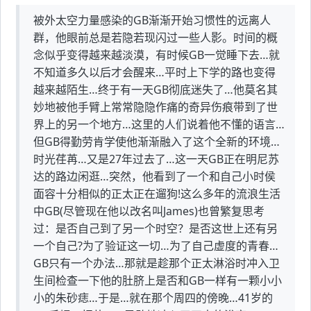
被外太空力量感染的GB渐渐开始习惯性的远离人
群，他眼前总是若隐若现闪过一些人影。时间的概
念似乎变得越来越淡漠，有时候GB一觉睡下去…就
不知道多久以后才会醒来…平时上下学的路也变得
越来越陌生…终于有一天GB彻底迷失了…他莫名其
妙地被他手臂上常常隐隐作痛的奇异伤痕带到了世
界上的另一个地方…这里的人们说着他不懂的语言…
但GB得勤劳肯学使他渐渐融入了这个全新的环境…
时光荏苒…又是27年过去了…这一天GB正在明尼苏
达的路边闲逛…突然，他看到了一个和自己小时侯
面容十分相似的正太正在遛狗!这么多年的流浪生活
中GB(尽管现在他以改名叫James)也曾繁复思考
过：是否自己到了另一个时空？是否这世上还有另
一个自己?为了验证这一切…为了自己虚度的青春…
GB只有一个办法…那就是趁那个正太淋浴时冲入卫
生间检查一下他的肚脐上是否和GB一样有一颗小小
小的朱砂痣…于是…就在那个周四的傍晚…41岁的