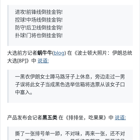
进攻!前锋线倒挂金钩!
控球!中场线倒挂金钩!
防守!后卫线倒挂金钩!
扑球!门将也倒挂金钩!
大选前方记者
蜗牛牛
(
blog
) 在《波士顿大照片：伊朗总统
大选[8P]》中
说道:
一黑衣伊朗女士蹲马路牙子上休息，旁边走过一男
子误将此女子当成黑色选举信箱将选票从该女子口
中塞入。
产品发布会记者
黑五类
在《排排坐，吃果果》中
说道:
撕了一张排号单一舔，不对味，再来一张，还不对