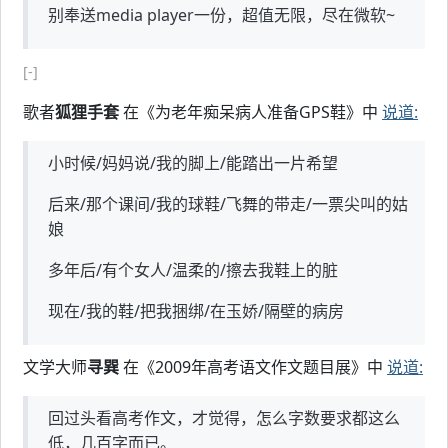
别奉送media player一份，超值无限，尽在微软~
[-]
歌者
狐狸手套
在《为老年痴呆病人准备GPS鞋》中
说道:
小时候/妈妈说/我的脚上/能踏出一片希望
后来/那个课间/我的球鞋/飞舞的带走/一票尖叫的姑
娘
多年后/有个女人/温柔的/擦去我鞋上的脏
现在/我的鞋/把我捆绑/在玉娇/隔壁的病房
文学大师
寻巽
在《2009年高考语文作文题目展》中
说道:
回过头看高考作文，才觉得，怎么字数要求都这么
低，几百字而已。