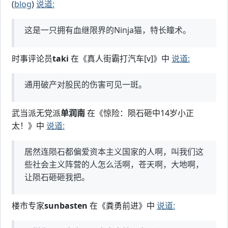
(
blog
)
说道:
这是一只拥有血继限界的Ninja猫，特长瞳术。
时事评论员
taki
在《真人街霸打汽车[v]》中
说道:
通用破产对股民的伤害可见一斑。
武当派无党派
单润南
在《惊险：陨石砸中14岁小正
太！》中
说道:
居然连陨石都偏爱资本主义国家的人啊，叫我们这
些社会主义阵营的人怎么活啊，苍天啊，大地啊，
让陨石砸砸我把。
楼市专家
sunbasten
在《粪勇前进》中
说道: