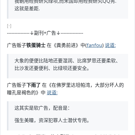
我朝用经费研究绿坝,而米国却用经费研究QQ秀.
这就是差距.
[-]
---------------↓副刊+广告↓---------------
广告贩子
铁蛋骑士
在《粪勇前进》中(
fanfou
)
说道:
大象的便便比陆地还要湿润、比席梦思还要柔软、
比沙发还要便利、比绿坝还要安全。
广告贩子
下雨了
在《在佛罗里达坦帕湾，大部分坏人的
瞳孔是褐色的》中
说道:
这其实是软广告，配音是：
强生美瞳，资深犯罪人士潜伏专用。