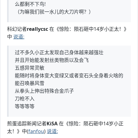
么都剩不下鸟!
（为嘛我们就一水儿的大刀片啊？）
科幻记者
reallycsc
在《惊险：陨石砸中14岁小正太！》
中
说道:
过不多久小正太发现自己身体越来越强壮
并且开始能发射丝类物质以及会飞
五感异常灵敏
能随时将身体变大变绿又或者变石头全身着火啥的
能召唤暴风雪
从拳头上伸出特殊合金爪子
刀枪不入
等等等等
煎蛋追踪新闻记者
KiSA
在《惊险：陨石砸中14岁小正
太！》中(
fanfou
)
说道: