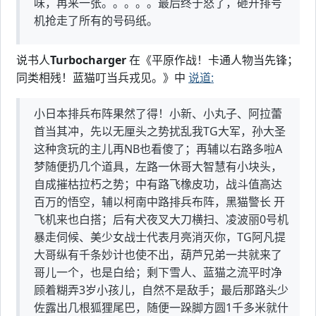
味，再来一张。。。。。最后终于怒了，砸开排号
机抢走了所有的号码纸。
说书人
Turbocharger
在《平原作战！卡通人物当先锋；
同类相残！蓝猫叮当兵戎见。》中
说道:
小日本排兵布阵果然了得！小新、小丸子、阿拉蕾
首当其冲，先以无厘头之势扰乱我TG大军，孙大圣
这种贪玩的主儿再NB也看傻了；再辅以右路多啦A
梦随便扔几个道具，左路一休哥大智慧有小块头，
自成摧枯拉朽之势；中有路飞橡皮功，战斗值高达
百万的悟空，辅以柯南中路排兵布阵，黑猫警长 开
飞机来也白搭；后有犬夜叉大刀横扫、凌波丽0号机
暴走伺候、美少女战士代表月亮消灭你，TG阿凡提
大哥纵有千条妙计也使不出，葫芦兄弟一共就来了
哥儿一个，也是白给；剩下雪人、蓝猫之流平时净
顾着糊弄3岁小孩儿，自然不是敌手；最后那路头少
佐露出几根狐狸尾巴，随便一跺脚方圆1千多米就什