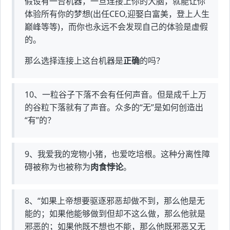
假设有一台机器，一旦连接上你的大脑，就能让你
体验所有你的梦想(出任CEO,迎娶白富美，登上人生
巅峰等等)，而你也永远不会发现自己的体验是虚假
的。
那么选择连接上这台机器是
正确
的吗？
10、一粒谷子下落不会有任何声音。但是成千上万
的谷粒下落就有了声音。众多的“无”是如何创造出
“有”的？
9、我爱我的宠物小猪，也爱吃培根。这种分离性障
碍被称为也被称为
肉食悖论
。
8、“如果上帝想要驱逐邪恶却做不到，那么他是无
能的；如果他能够做到但却不这么做，那么他就是
邪恶的；如果他既不想也不能，那么他既邪恶又无