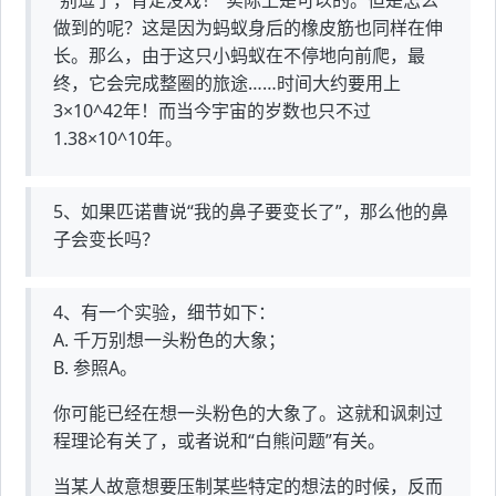
“别逗了，肯定没戏！”实际上是可以的。但是怎么
做到的呢？这是因为蚂蚁身后的橡皮筋也同样在伸
长。那么，由于这只小蚂蚁在不停地向前爬，最
终，它会完成整圈的旅途……时间大约要用上
3×10^42年！而当今宇宙的岁数也只不过
1.38×10^10年。
5、如果匹诺曹说“我的鼻子要变长了”，那么他的鼻
子会变长吗？
4、有一个实验，细节如下：
A. 千万别想一头粉色的大象；
B. 参照A。
你可能已经在想一头粉色的大象了。这就和讽刺过
程理论有关了，或者说和“白熊问题”有关。
当某人故意想要压制某些特定的想法的时候，反而