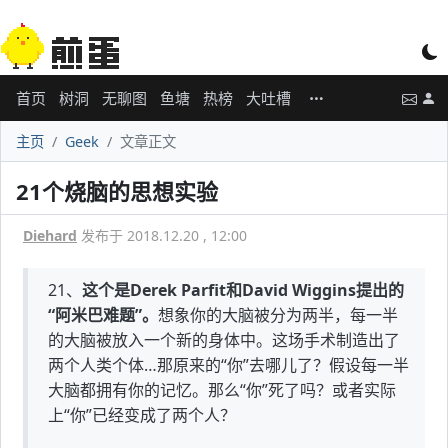
首页
树洞
无聊图
鱼塘
热榜
大吐槽
主页
Geek
文章正文
21个烧脑的思想实验
Diehard
发布于 2018.12.20 , 12:00
21、
这个是Derek Parfit和David Wiggins提出的
“阿米巴难题”。
想象你的大脑被分为两半，每一半
的大脑被放入一个新的身体中。这场手术制造出了
两个人类个体…那原来的“你”去哪儿了？假设每一半
大脑都拥有你的记忆。那么“你”死了吗？或者实际
上“你”已经变成了两个人？