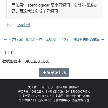
而如果“Heterological”是个同源词，它就能描述自
己，而这就让它成了异源词。
原文：
Cracked
月之暗面：我们对月球一无所知
10个与假日有关的恐惧症
数据加载中...BIU...BIU...BIU...
登录发吐槽
关于我们
·
用户协议
·
隐私政策
·
煎蛋APP
鄂ICP备11008023号-1
·
鄂公网安备42018502002747号
举报电话 13125131232 · 举报邮箱 jubao@jandan.com
煎蛋举报入口
·
违法和不良信息举报中心
·
涉企举报专区