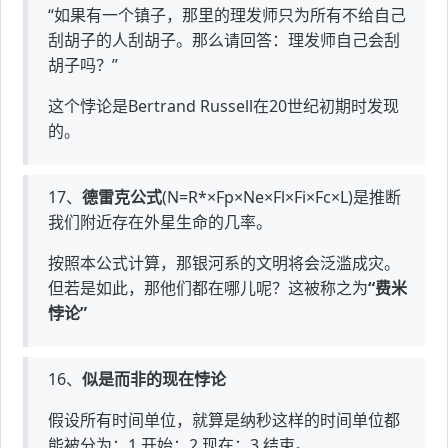
“如果有一个镇子，那里的理发师只为所有不给自己
刮胡子的人刮胡子。那么请回答：理发师自己会刮
胡子吗？”
这个悖论是Bertrand Russell在20世纪初期时发现
的。
17、
德雷克公式
(N=R*×Fp×Ne×Fl×Fi×Fc×L)是推断
我们附近存在外星生命的几率。
按照本公式计算，那银河系的文明将会泛滥成灾。
但若是如此，那他们都在哪儿呢？这被称之为
“费米
悖论”
16、
似是而非的现在悖论
假设所有时间单位，就算是纳秒这样的时间单位都
能被分为：1.开始；2.现在；3.结束。