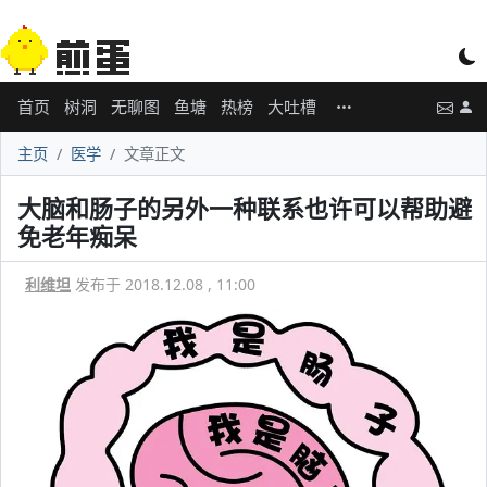
首页
树洞
无聊图
鱼塘
热榜
大吐槽
主页
医学
文章正文
大脑和肠子的另外一种联系也许可以帮助避
免老年痴呆
利维坦
发布于 2018.12.08 , 11:00