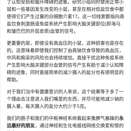
了认知受损和循环障碍的迹象。研究小组同时使用正常小
鼠和一些基因发生改变的小鼠，甚至在相对低盐饮食中都
使得它们产生过量的白细胞介素17。这一切线索都指向高
盐饮食刺激肠道免疫系统产生影响大脑关键部位(即海马
和皱巴巴的外层皮质)血管的信号。
更重要的是，即使没有高血压的小鼠，这种损害也是存在
的。这意味着即使我们控制了由高钠饮食导致的高血压，
中风和痴呆的风险也会持续增加。直接干扰这种免疫系统
产生影响大脑关键部分血管的信号产生有助于减少认知障
碍的迹象，同时直接简单的减少摄入的盐分也有很明显的
帮助。
对于我们当中有健康意识的人来说，这个结果等于多了一
个理由去注意进入我们嘴里的东西，并尽可能地减少钠的
摄入量，每天摄入的盐分大约少于5克。
我们的肠子和我们的中枢神经系统看起来像脾气暴躁的
永
远最好的朋友
，通过神经和生化电报线网络交换爱和恨的