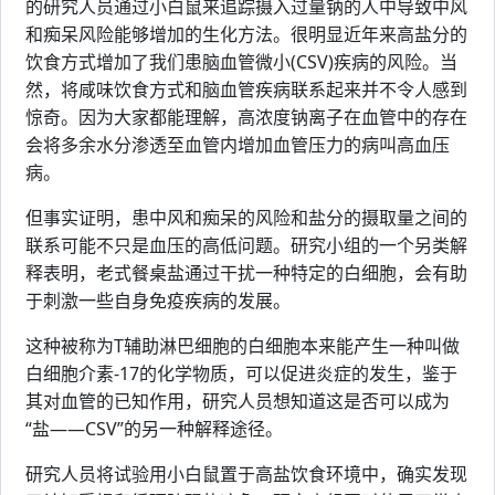
的研究人员通过小白鼠来追踪摄入过量钠的人中导致中风
和痴呆风险能够增加的生化方法。很明显近年来高盐分的
饮食方式增加了我们患脑血管微小(CSV)疾病的风险。当
然，将咸味饮食方式和脑血管疾病联系起来并不令人感到
惊奇。因为大家都能理解，高浓度钠离子在血管中的存在
会将多余水分渗透至血管内增加血管压力的病叫高血压
病。
但事实证明，患中风和痴呆的风险和盐分的摄取量之间的
联系可能不只是血压的高低问题。研究小组的一个另类解
释表明，老式餐桌盐通过干扰一种特定的白细胞，会有助
于刺激一些自身免疫疾病的发展。
这种被称为T辅助淋巴细胞的白细胞本来能产生一种叫做
白细胞介素-17的化学物质，可以促进炎症的发生，鉴于
其对血管的已知作用，研究人员想知道这是否可以成为
“盐——CSV”的另一种解释途径。
研究人员将试验用小白鼠置于高盐饮食环境中，确实发现