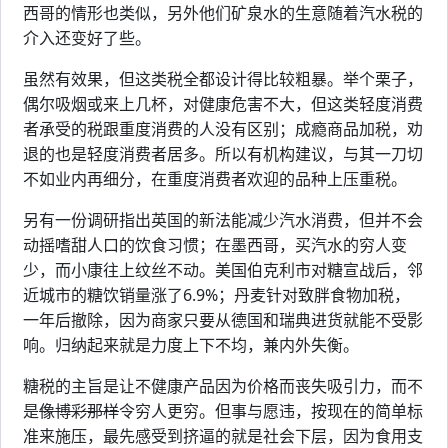
西哥的情形也类似，另外他们矿泉水的生意随着汽水税的
介入还变好了些。
虽然有效果，但这类税全都设计得比较粗暴。举个栗子，
偶尔吸烟或来上几杯，对健康危害不大，但这类轻度消费
者承受的税跟重度消费的人没有区别；成瘾商品加税，劝
退的也是轻度消费者居多。所以有机构建议，与其一刀切
不如业内再细分，在重度消费者欢迎的品种上压重税。
另有一份调研指出英国的新法能减少汽水消费，但并不会
动摇嗜甜人口的饮食习惯；在墨西哥，买汽水的穷人变
少，而小康往上纹丝不动。美国伯克利市对糖宣战后，邻
近城市的糖饮销量涨了6.9%；丹麦针对致胖食物加税，
一年后撤除，因为商家只要从德国和瑞典进货就能不受影
响。归纳起来就是力度上下不均，兼内外失衡。
糖税的主旨是让不健康产品因为价格而丧失吸引力，而不
是
像博彩那样
令穷人更穷。但事与愿违，按现在的简单标
准来施压，最先感受到挤逼的就是社会下层，因为食用支