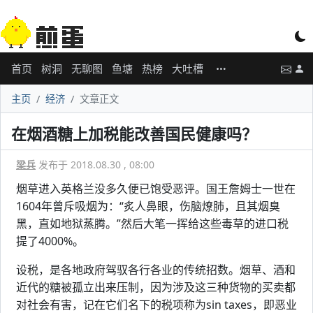
首页
树洞
无聊图
鱼塘
热榜
大吐槽
主页
经济
文章正文
在烟酒糖上加税能改善国民健康吗？
梁兵
发布于 2018.08.30 , 08:00
烟草进入英格兰没多久便已饱受恶评。国王詹姆士一世在
1604年曾斥吸烟为：“炙人鼻眼，伤脑燎肺，且其烟臭
黑，直如地狱蒸腾。”然后大笔一挥给这些毒草的进口税
提了4000%。
设税，是各地政府驾驭各行各业的传统招数。烟草、酒和
近代的糖被孤立出来压制，因为涉及这三种货物的买卖都
对社会有害，记在它们名下的税项称为sin taxes，即恶业