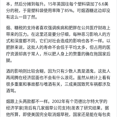
本，然后分摊到每升。15年英国往每个塑料袋加了6.6美
分的税，于是塑料袋使用率降了85%。可烟酒糖这边却没
有这么一目了然。
烟、糖税的支持者喜欢强调疾病和肥胖在公共医疗财政上
带来的压力。在这里还是要分仔细，每种恶习影响人的方
式和深度都不同，它们对社会造成的影响也各不一样。以
肥胖来说，这批人的寿命不会低于平均太多，但占用的医
疗资源却高于常人，所以肥人身上的赘重的确在拖国家后
腿。
酒的影响则比较含糊，因为只有少数人真是酒鬼，这批人
再闹腾在经济层面也不会有什么浪花。虽然从统计上看有
很多重案和事故都与嗜酒有关，三成美国致死车祸都涉及
酒驾。
烟跟上头两款都不一样。2002年有个范德比尔特大学的
经济学家(背后有几家烟草公司支持)发表了研究结果，据
他所算，即使美国完全取消烟草税，国家还是能在每包卖