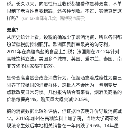
税。长久以来，向恶性行业收税都被看作是种双赢，不单
限制了老百姓自我糟蹋，还各种创收。不过，实情真是这
样吗？
(sin tax直译有几款；赌博税也属于)
双赢？
从历史统计上看，设税的确减少了烟酒消费，所以各国都
盼望糖税能控制肥胖。欧洲国民胖率最高的匈牙利，
2011年在高糖高盐的食品上加税；法国则在2012年针对
高糖饮料立法。美国多个城市、英国、爱尔兰、泰国、南
非等诸多国家都在仿效。
售价变高当然会改变消费行为，但烟酒靠着成瘾性为自己
驯养了较稳固的消费群体，这批人不会因为一包烟变贵一
点就改变日常习惯。几份报告结合着来看，烟酒类商品的
价格每提高1%，购买量大概会减少0.5%。
糖的消费数据比较难评估，但证据也表明升价导致消费减
少。2015年加州在高糖饮料上加了税，当地大学调研发
现法令生效后本地相关销售在一年内跌了9.6%。14年墨