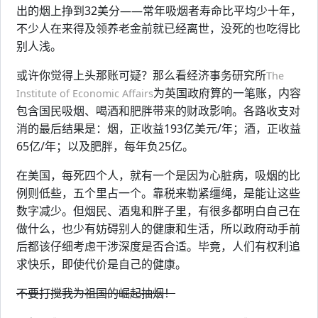
出的烟上挣到32美分——常年吸烟者寿命比平均少十年，
不少人在来得及领养老金前就已经离世，没死的也吃得比
别人浅。
或许你觉得上头那账可疑？那么看经济事务研究所
The
为英国政府算的一笔账，内容
Institute of Economic Affairs
包含国民吸烟、喝酒和肥胖带来的财政影响。各路收支对
消的最后结果是：烟，正收益193亿美元/年；酒，正收益
65亿/年；以及肥胖，每年负25亿。
在美国，每死四个人，就有一个是因为心脏病，吸烟的比
例则低些，五个里占一个。靠税来勒紧缰绳，是能让这些
数字减少。但烟民、酒鬼和胖子里，有很多都明白自己在
做什么，也少有妨碍别人的健康和生活，所以政府动手前
后都该仔细考虑干涉深度是否合适。毕竟，人们有权利追
求快乐，即使代价是自己的健康。
不要打搅我为祖国的崛起抽烟！