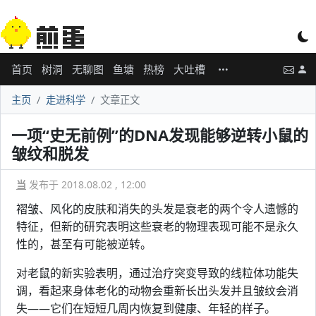
首页
树洞
无聊图
鱼塘
热榜
大吐槽
主页
走进科学
文章正文
一项“史无前例”的DNA发现能够逆转小鼠的
皱纹和脱发
当
发布于 2018.08.02 , 12:00
褶皱、风化的皮肤和消失的头发是衰老的两个令人遗憾的
特征，但新的研究表明这些衰老的物理表现可能不是永久
性的，甚至有可能被逆转。
对老鼠的新实验表明，通过治疗突变导致的线粒体功能失
调，看起来身体老化的动物会重新长出头发并且皱纹会消
失——它们在短短几周内恢复到健康、年轻的样子。