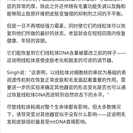
层的异常的厚，除此之外还伴随有毛囊功能失调以及酶和
能够阻止胶原纤维把皮肤变皱褶的抑制剂之间的不平衡。
但是一旦不再喂给强力霉素，同时使它们的线粒体可以恢
复到他们所做的最好的状态，老鼠就会在短短四周内恢复
健康、年轻的容貌。
它们能恢复到它们线粒体DNA含量被篡改之前的样子——
这说明线粒体是使皮肤老化和脱发的可逆的调节器。
Singh说："这表明，以线粒体对细胞核的串扰为基础的表
观遗传机制在恢复正常皮肤和毛发面起着重要的作用。需
要进一步的实验来确定其他器官的形态变化是否也可以通
过恢复线粒体DNA而逆转到自然状态下的水平。"
尽管线粒体耗竭对整个生命体都有影响，但大多数情况
下，诱导突变对其他器官似乎没有什么影响——这说明毛
发和皮肤组织最易受mtDNA衰竭影响。