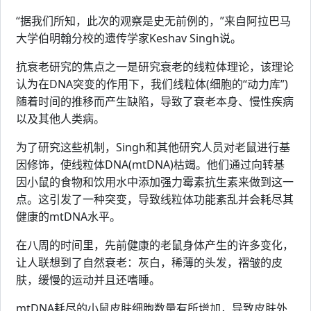
“据我们所知，此次的观察是史无前例的，”来自阿拉巴马
大学伯明翰分校的遗传学家Keshav Singh说。
抗衰老研究的焦点之一是研究衰老的线粒体理论，该理论
认为在DNA突变的作用下，我们线粒体(细胞的“动力库”)
随着时间的推移而产生缺陷，导致了衰老本身、慢性疾病
以及其他人类病。
为了研究这些机制，Singh和其他研究人员对老鼠进行基
因修饰，使线粒体DNA(mtDNA)枯竭。他们通过向转基
因小鼠的食物和饮用水中添加强力霉素抗生素来做到这一
点。这引发了一种突变，导致线粒体功能紊乱并会耗尽其
健康的mtDNA水平。
在八周的时间里，先前健康的老鼠身体产生的许多变化，
让人联想到了自然衰老：灰白，稀薄的头发，褶皱的皮
肤，缓慢的运动并且还嗜睡。
mtDNA耗尽的小鼠皮肤细胞数量有所增加，导致皮肤外