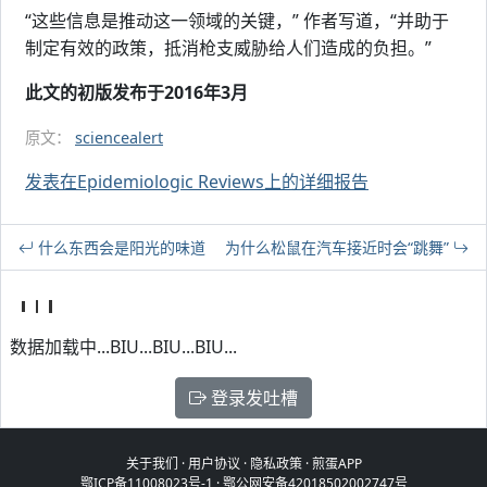
“这些信息是推动这一领域的关键，” 作者写道，“并助于
制定有效的政策，抵消枪支威胁给人们造成的负担。”
此文的初版发布于2016年3月
原文：
sciencealert
发表在Epidemiologic Reviews上的详细报告
什么东西会是阳光的味道
为什么松鼠在汽车接近时会“跳舞”
数据加载中...BIU...BIU...BIU...
登录发吐槽
关于我们
·
用户协议
·
隐私政策
·
煎蛋APP
鄂ICP备11008023号-1
·
鄂公网安备42018502002747号