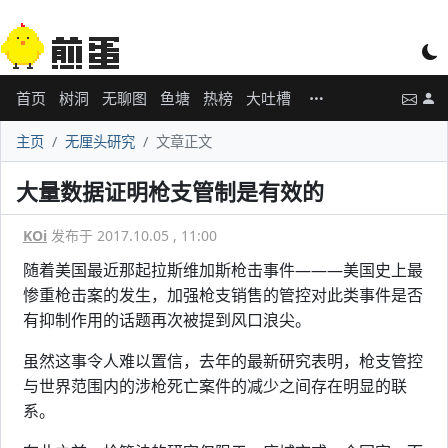
首页
树洞
无聊图
鱼塘
热榜
大吐槽
主页
无厘头研究
文章正文
大量数据证明枪支管制是有效的
KOi
发布于 2017.10.05 , 11:00
随着美国最近那起拉斯维加斯枪击事件———美国史上最
惨重枪击案的发生，加强枪支销售的管控对此类事件是否
有抑制作用的话题再次被提到风口浪尖。
虽然这事令人难以置信，去年的最新研究表明，枪支管控
与世界范围内的涉枪死亡案件的减少之间存在明显的联
系。