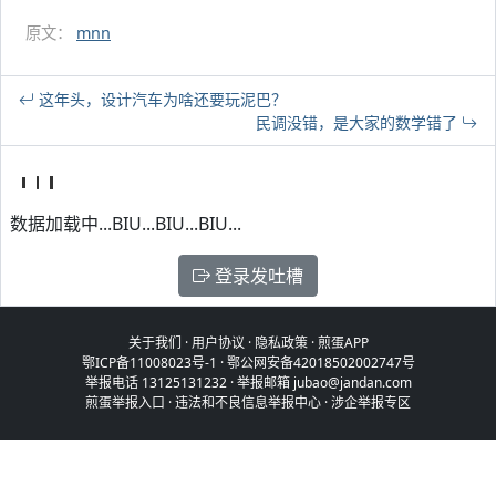
原文：
mnn
这年头，设计汽车为啥还要玩泥巴？
民调没错，是大家的数学错了
数据加载中...BIU...BIU...BIU...
登录发吐槽
关于我们
·
用户协议
·
隐私政策
·
煎蛋APP
鄂ICP备11008023号-1
·
鄂公网安备42018502002747号
举报电话 13125131232 · 举报邮箱 jubao@jandan.com
煎蛋举报入口
·
违法和不良信息举报中心
·
涉企举报专区