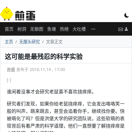
首页
树洞
无聊图
鱼塘
热榜
大吐槽
主页
无厘头研究
文章正文
这可能是最残忍的科学实验
许叔
发布于 2016.11.14 , 17:00
[-]
谁闲着没事才会研究老鼠喜不喜欢挠痒痒。
研究者们发现，如果你给老鼠挠痒痒，它会发出咯咯笑一
般的叫声，跳来跳去，甚至会追着你手，继续找你要。快
被萌化了吗？但是洪堡大学的研究团队说，这些软萌的表
现背后有着严肃的科学道理，他们一直想要了解挠痒痒是