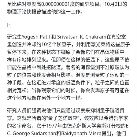
至比绝对零度高0.000000001度的研究项目。10月2日的
物理评论快报曾描述他的这一工作。
[-]
研究生Yogesh Patil 和 Srivatsan K. Chakram在真空室
里创造并冷却约10亿个铷原子，并利用激光束将这些原子
暂停下来。在这种状态下铷原子会像它们在晶体物质中一
样有序地排列起来。但即便在这样的低温下，这些原子依
旧能在晶格中到处挖隧道。著名的海森堡测不准原理认为
粒子的位置和速度会相互影响。温度是测量粒子运动的一
种手段。在接近绝对零度的低温条件下，粒子之间的位置
相对宽松；当你观察它们的时候，你会发现原子有可能在
这个地方就像在另外一个地方一样。
研究人员们强调说他们只能通过观察来抑制量子隧道贯
穿。这就是所谓的“量子芝诺效应”，该效应以希腊哲学家
的名字命名，它于1977年由德克萨斯大学奥斯汀分校的E.
C. George Sudarshan和Baidyanath Misra提出，他们