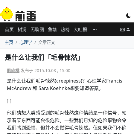
首页
树洞
无聊图
鱼塘
热榜
大吐槽
主页
心理学
文章正文
是什么让我们「毛骨悚然」
肌肉桃
发布于 2015.10.08 , 15:00
是什么让我们毛骨悚然(creepiness)？心理学家Francis
McAndrew 和 Sara Koehnke想要知道答案。
[-]
他们猜想人类感受到的毛骨悚然这种情绪是一种信号，预
示着某东西可能会很危险。一些我们已知的危险事物会令
我们感到恐惧，但并不会觉得毛骨悚然。但如果我们不确