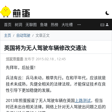
首页
树洞
无聊图
鱼塘
热榜
大吐槽
主页
自动驾驶
文章正文
英国将为无人驾驶车辆修改交通法
邻家乖蜀黍
发布于 2015.02.18 , 12:45
先拜年，后扯蛋！
兵法有云：兵马未动，粮草先行。在和平年代，应该就是
技术未成熟，先健全相关的法律法规，才能保证技术在良
性引导下更加稳健的发展。
2013年煎蛋报道了无人驾驶车辆在英国
上路测试
，但当
时还未出台相关法律。网络上针对无人驾驶出问题之后的