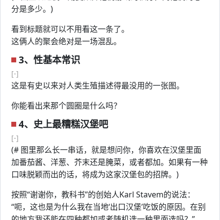
分是多少。)
看到标题就可以不用看这一条了。
这俩人的聚会绝对是一场混乱。
3、性基本常识
[-]
这是有史以来对人类生殖描述得最没用的一张图。
你能看出来那个圆圈是什么吗？
4、史上最糟糕汉堡吧
[-]
(# 图里那么长一串话，就是想问你，你喜欢在汉堡里面
加番茄酱、洋葱、芥末还是腌菜，或者都加。如果有一种
口味脱颖而出的话，将成为这家汉堡包的招牌。)
按照“谢谢你，教科书”的创始人Karl Stavem的说法：
“呃，这也是为什么我在当地‘出口汉堡’吃饭的原因。在别
的地方我还能在四种都加或者随机选一种里面选吗？”