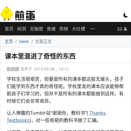
首页
树洞
无聊图
鱼塘
热榜
大吐槽
主页
Geek
文章正文
课本里混进了奇怪的东西
肌肉桃
发布于 2014.06.08 , 14:12
学校生活很艰苦，但要是所有的课本都这般无厘头，孩子
们能学到东西才真的奇怪呢。学校里发的课本应该能够帮
助孩子们学习的，但并不是所有的课本都能做到这样。有
时候它们会非常诡异。
让人捧腹的Tumblr站“谢谢你，教科书”(
Thanks,
Textbooks
)，对一些奇葩的教科书做了汇编。