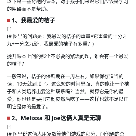
以下是一些奇葩的课本，对于孩子们来说它们应该是学习
的阻碍而不是帮助。
1、我最爱的桔子
[-]
(# 图里的问题是：我最爱的桔子的重量=它重量的十分之
九+十分之九磅，我最爱的桔子有多重？)
抛开课本上问的那个不必要的繁琐问题，谁会有一个最爱
的桔子？
一般来说，桔子的保鲜期在一周左右。如果保存适当的
话，10天就到顶了。这么短的时间里面，真的能让一个桔
子和人类培养出爱这种联系吗？当然，就算它是你的最
爱，你也还是要把它剥皮然后吃了——这样也就不足以证
明它是你的最爱了。
2、Melissa 和 Joe这俩人真是无聊
[-]
(# 图里说这俩人用复数算他们游戏的积分，问他俩的总