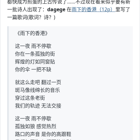
都快成为煎蛋的上古传说了……不过现在看来似乎要有新
一批诗人出现了：
dagege
在
雨下的香港（12p）
里写了
一篇歌词(歌词？诗？)
《雨下的香港》
这一夜 雨不停歇
你在一条孤独的街
辉煌的灯如同窗贴
你的伞 一把不缺
就这么走吧 翻过一页
斑马像线绵长的音乐
穿过这条老街
我们的轨迹 无法交接
这一夜 雨不停歇
孤独如狼 感觉热烈
路口的声音 是你的高跟鞋