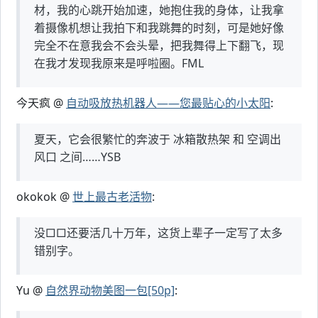
材，我的心跳开始加速，她抱住我的身体，让我拿
着摄像机想让我拍下和我跳舞的时刻，可是她好像
完全不在意我会不会头晕，把我舞得上下翻飞，现
在我才发现我原来是呼啦圈。FML
今天疯 @
自动吸放热机器人——您最贴心的小太阳
:
夏天，它会很繁忙的奔波于 冰箱散热架 和 空调出
风口 之间……YSB
okokok @
世上最古老活物
:
没□□还要活几十万年，这货上辈子一定写了太多
错别字。
Yu @
自然界动物美图一包[50p]
: