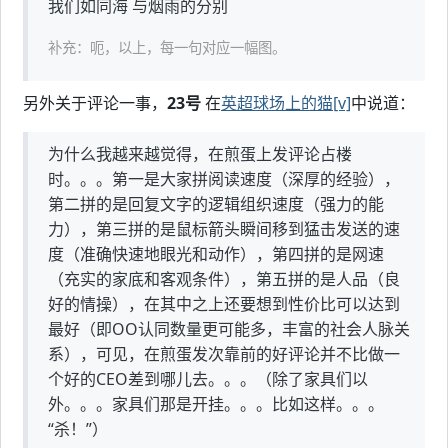
我们如同海 与烟雨的分别
补充：呃，以上，每一句对应一幅图。
另外关于评论一事，
23号
在
英超球场上的猫[v]
中说道：
为什么我越来越觉得，在煎蛋上发评论占楼
时。。。第一是大家拼阅读速度（深厚的经验），
第二拼的是回复文字的逻辑组织速度（强力的能
力），第三拼的是鼠标箭头瞬间移到猛击发送的速
度（准确快速地眼光和动作），第四拼的是网速
（充实的家底和客观条件），第五拼的是人品（良
好的情操），在其中之上还要想到性价比可以达到
最好（即OO认同数量更可能多，丰富的社会人脉关
系），可见，在煎蛋发次靠前的好评论并不比做一
个好的CEO差到哪儿去。。。（除了家具们以
外。。。家具们那是开挂。。。比如这样。。。
“杀！”）