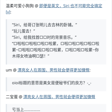
温柔可爱小狗狗 @
即便是英文，Siri 也不可能完全搞定
[v]
:
“Siri，给哥订张明儿去吉林的卧铺。”
“玩儿蛋去！”
“Siri，给我找首□□时的背景音乐。”
“□啦啦□啦啦□啦□啦累，□啦□啦□啦□啦□啦
累~□啦啦□啦啦□啦□啦累，□啦□啦□啦累~你
木得女喷油啊□瑟！”
um @
漂亮女人在周围，男性就会便得更加慷慨
:
oioi标题的意思是美女是便秘爷们的良方？-_-
二宝蛋 @
漂亮女人在周围，男性就会便得更加慷慨
亏当上……………