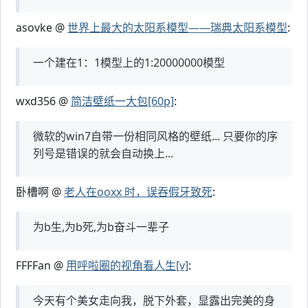
asovke @
世界上最大的太阳系模型——瑞典太阳系模型
:
一个建在1：1模型上的1:20000000模型
wxd356 @
简洁壁纸一大包[60p]
:
微软的win7自带一份相同风格的壁纸... 只要你的序
列号是错误的就会自动换上...
卧槽啊 @
老人在ooxx 时，误吞假牙致死
:
为b生,为b死,为b奋斗一辈子
FFFFan @
用呼啦圈的视角看人生[v]
:
今天有个美女走向我，脱下外套，显露出完美的身