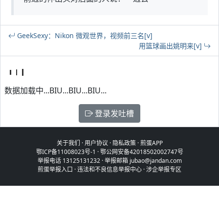
GeekSexy：Nikon 微观世界，视频前三名[v]
用篮球画出姚明来[v]
数据加载中...BIU...BIU...BIU...
登录发吐槽
关于我们
·
用户协议
·
隐私政策
·
煎蛋APP
鄂ICP备11008023号-1
·
鄂公网安备42018502002747号
举报电话 13125131232 · 举报邮箱 jubao@jandan.com
煎蛋举报入口
·
违法和不良信息举报中心
·
涉企举报专区