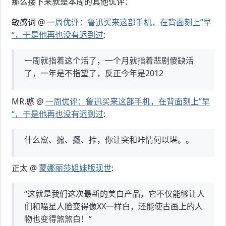
那么接下来就是本周的其他优评：
敏感词 @
一周优评：鲁迅买来这部手机，在背面刻上”早
“，于是他再也没有迟到过
:
一周就指着这个活了，一个月就指着悲剧傻缺活
了，一年是不指望了，反正今年是2012
MR.憨 @
一周优评：鲁迅买来这部手机，在背面刻上”早
“，于是他再也没有迟到过
:
什么窊、搲、攨、挊，你让突和咔情何以堪。。
正太 @
蒙娜丽莎姐妹版现世
:
“这就是我们这次最新的美白产品，它不仅能够让人
们和喵星人脸变得像XX一样白，还能使古画上的人
物也变得煞煞白！”