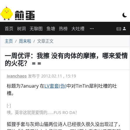
首页
树洞
无聊图
鱼塘
热榜
大吐槽
主页
周末啦
文章正文
一周优评：我擦 没有肉体的摩擦，哪来爱情
的火花？ = =
ivanchaos
发布于 2012.02.11 , 15:19
标题为7anuary 在
LV套套(伪)
中对TinTin犀利吐槽的吐
槽。
[-]
咦，莫非这就是爱情的……FUS RO DA！
狐狸手套与灰烬山猫两位诗人已经很久很久没出现过了，