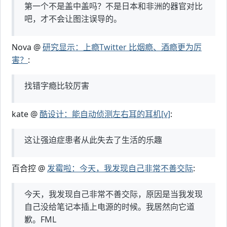
第一个不是盖中盖吗？不是日本和非洲的器官对比
吧，才不会让图注误导的。
Nova @
研究显示：上瘾Twitter 比烟瘾、酒瘾更为厉
害？
:
找错字瘾比较厉害
kate @
酷设计：能自动侦测左右耳的耳机[v]
:
这让强迫症患者从此失去了生活的乐趣
百合控 @
发霉啦：今天，我发现自己非常不善交际
:
今天，我发现自己非常不善交际，原因是当我发现
自己没给笔记本插上电源的时候。我居然向它道
歉。FML