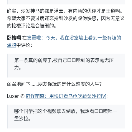
确实，沙发神马的都是浮云，有内涵的优评才是王道啊。
希望大家不要过度迷恋抢到沙发的虚伪快感，因为无意义
的抢楼评论是会被删的。
卧槽啊
在
发霉啦：今天，我在浴室墙上看到一些有趣的
涂鸦
中评论：
第一条真的弱爆了,被自己□□呛到的表示毫无压
力。
弱弱地问下……朋友你玩的是什么难度的人生？
Luxer @
奇怪萌感：用快进看乌龟吃蔬菜沙拉[v]
:
哪个同学把这个视频拿去倒放，我想看□□喷吐一
盘沙拉。