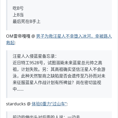
吃B亏
上B当
最后死在B手上
OM雷帝嘎嘎 @
男子为救汪星人不幸堕入冰河，幸被路人
救起
:
汪星人入侵蓝星备忘录：
近日特工9528号，试图溺毙未来蓝星总元帅之高
祖，计划失败。另：其高祖确实坚信汪星人不会游
泳，此种天然智商之缺陷是否会遗传至乃孙而对未
来征服蓝星人作战计划有所裨益？尚在密切监视
中……
starducks @
体验0重力“过山车”
:
前边的伸出头对后面的人说：一边去