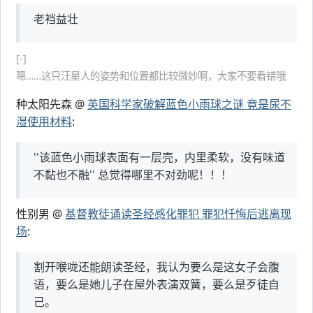
老裆益壮
[-]
嗯……这只汪星人的姿势和位置都比较微妙啊，大家不要看错哦
种太阳先森 @
英国科学家破解蓝色小雨球之谜 竟是尿不
湿使用材料
:
''该蓝色小雨球表面有一层壳，内里柔软，没有味道
不黏也不融'' 总觉得哪里不对劲呢！！！
性别男 @
基督教徒诵读圣经感化罪犯 罪犯忏悔后逃离现
场
:
割开喉咙还能朗读圣经，我认为要么是这女子会腹
语，要么是她儿子在屋外表演双簧，要么是歹徒自
己。