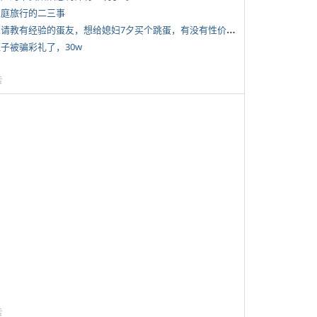
 家庭旅行的二三事
*
想请教有经验的蛋友，想给媳妇7夕买个跳蛋，有没有性价比高的推荐
侄子被骗彩礼了，30w
告
告