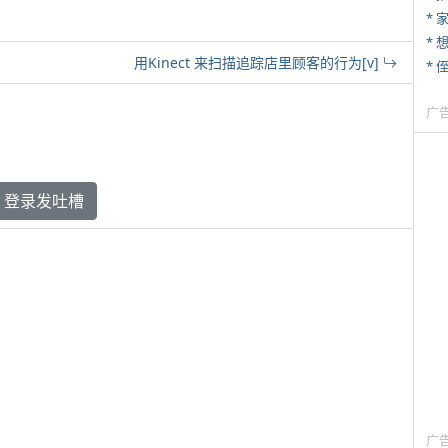
*
用Kinect 来扫描追踪店里顾客的行为[v]
* 
广
登录发吐槽
广