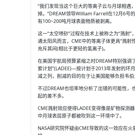
“我们发现当这个巨大的等离子云与月球相遇
掉。”DREAM领导William Farrell
有100~200吨月球表面物质被剥离。
这一“太空喷砂”过程在技术上被称之为“溅射
通太阳风而言，CME中的等离子体更具“溅射
充斥其间(相比于更轻的氢离子)。
在美国宇航局预算紧缩之时DREAM特别强调
索计划”(LADEE)—按计划于2013年发
减之列，削减的目的在于让美国能够负担韦伯
不过DREAM也坦率地分析了出错的可能性
起的差不多。
CME溅射效应使得LADEE变得像是矿物探测
中月球表层原子都被吹到这一环境中了。
NASA研究院怀疑由CME导致的这一效应在