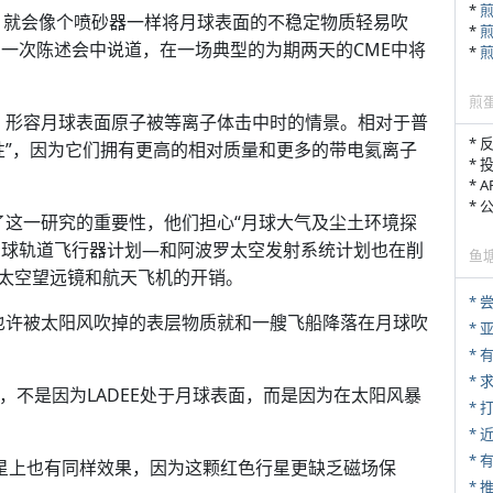
*
，就会像个喷砂器一样将月球表面的不稳定物质轻易吹
*
在12月6号的一次陈述会中说道，在一场典型的为期两天的CME中将
*
煎
”，形容月球表面原子被等离子体击中时的情景。相对于普
* 
性”，因为它们拥有更高的相对质量和更多的带电氦离子
* 
* 
*
了这一研究的重要性，他们担心“月球大气及尘土环境探
射的环月球轨道飞行器计划—和阿波罗太空发射系统计划也在削
鱼
太空望远镜和航天飞机的开销。
*
，也许被太阳风吹掉的表层物质就和一艘飞船降落在月球吹
*
*
*
器，不是因为LADEE处于月球表面，而是因为在太阳风暴
* 
*
火星上也有同样效果，因为这颗红色行星更缺乏磁场保
*