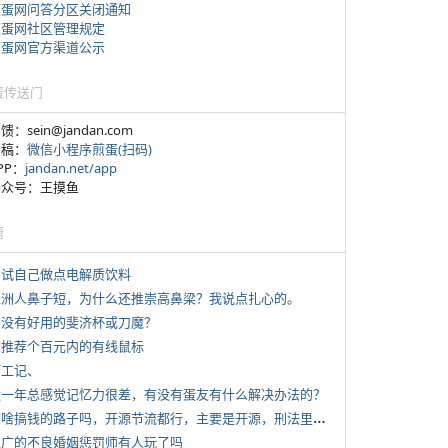
煎蛋网问答分区关闭通知
煎蛋网社区管理规定
煎蛋网官方渠道公示
蛋传送门
反馈：sein@jandan.com
投稿：
微信小程序煎蛋(扫码)
APP：
jandan.net/app
 公众号：王摸鱼
塘
 尝试自己做点电解质饮料
 亚洲人鼻子短，为什么还推崇高鼻梁？我说点扎心的。
 有没有好用的斐济杯或刀魔？
 求推荐个百元内的有线鼠标
打工记、
 近一年总感觉记忆力很差，有没有蛋友有什么解决办法的？
*
有啥搞钱的路子吗，开源节流都行，主要是开源，刑法里的咱不做
 推广的不良婚姻惩罚师有人玩了吗