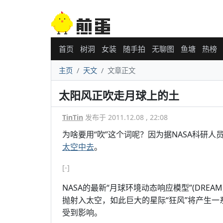
首页
树洞
女装
随手拍
无聊图
鱼塘
热榜
主页
天文
文章正文
太阳风正吹走月球上的土
TinTin
发布于 2011.12.08 , 22:08
为啥要用“吹”这个词呢？因为据NASA科研
太空中去
。
[-]
NASA的最新“月球环境动态响应模型”(DRE
抛射入太空，如此巨大的星际“狂风”将产生
受到影响。