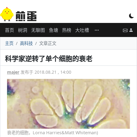
首页
树洞
无聊图
鱼塘
热榜
大吐槽
主页
高科技
文章正文
科学家逆转了单个细胞的衰老
majer
发布于 2018.08.21 , 14:00
衰老的细胞，Lorna Harries&Matt Whiteman)