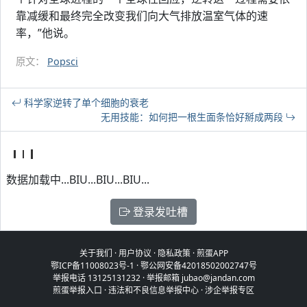
靠减缓和最终完全改变我们向大气排放温室气体的速
率，”他说。
原文：
Popsci
科学家逆转了单个细胞的衰老
无用技能：如何把一根生面条恰好掰成两段
数据加载中...BIU...BIU...BIU...
登录发吐槽
关于我们
·
用户协议
·
隐私政策
·
煎蛋APP
鄂ICP备11008023号-1
·
鄂公网安备42018502002747号
举报电话 13125131232 · 举报邮箱 jubao@jandan.com
煎蛋举报入口
·
违法和不良信息举报中心
·
涉企举报专区