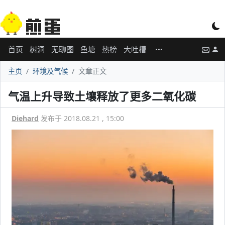
首页
树洞
无聊图
鱼塘
热榜
大吐槽
主页
环境及气候
文章正文
气温上升导致土壤释放了更多二氧化碳
Diehard
发布于 2018.08.21 , 15:00