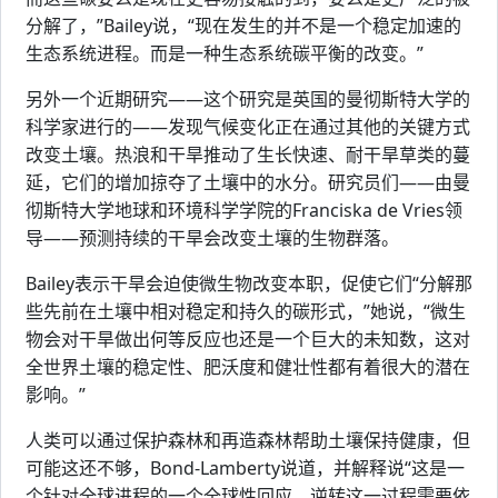
分解了，”Bailey说，“现在发生的并不是一个稳定加速的
生态系统进程。而是一种生态系统碳平衡的改变。”
另外一个近期研究——这个研究是英国的曼彻斯特大学的
科学家进行的——发现气候变化正在通过其他的关键方式
改变土壤。热浪和干旱推动了生长快速、耐干旱草类的蔓
延，它们的增加掠夺了土壤中的水分。研究员们——由曼
彻斯特大学地球和环境科学学院的Franciska de Vries领
导——预测持续的干旱会改变土壤的生物群落。
Bailey表示干旱会迫使微生物改变本职，促使它们“分解那
些先前在土壤中相对稳定和持久的碳形式，”她说，“微生
物会对干旱做出何等反应也还是一个巨大的未知数，这对
全世界土壤的稳定性、肥沃度和健壮性都有着很大的潜在
影响。”
人类可以通过保护森林和再造森林帮助土壤保持健康，但
可能这还不够，Bond-Lamberty说道，并解释说“这是一
个针对全球进程的一个全球性回应，逆转这一过程需要依