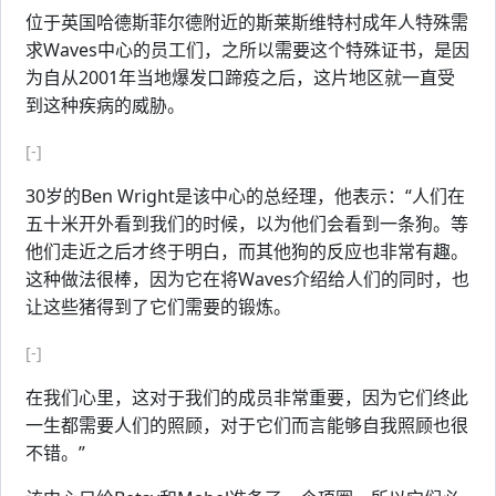
位于英国哈德斯菲尔德附近的斯莱斯维特村成年人特殊需
求Waves中心的员工们，之所以需要这个特殊证书，是因
为自从2001年当地爆发口蹄疫之后，这片地区就一直受
到这种疾病的威胁。
[-]
30岁的Ben Wright是该中心的总经理，他表示：“人们在
五十米开外看到我们的时候，以为他们会看到一条狗。等
他们走近之后才终于明白，而其他狗的反应也非常有趣。
这种做法很棒，因为它在将Waves介绍给人们的同时，也
让这些猪得到了它们需要的锻炼。
[-]
在我们心里，这对于我们的成员非常重要，因为它们终此
一生都需要人们的照顾，对于它们而言能够自我照顾也很
不错。”