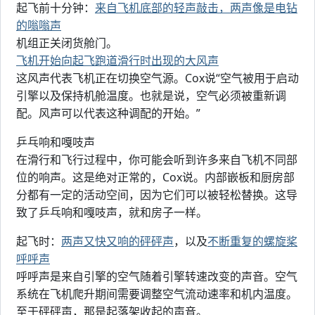
起飞前十分钟：
来自飞机底部的轻声敲击，两声像是电钻
的嗡嗡声
机组正关闭货舱门。
飞机开始向起飞跑道滑行时出现的大风声
这风声代表飞机正在切换空气源。Cox说“空气被用于启动
引擎以及保持机舱温度。也就是说，空气必须被重新调
配。风声可以代表这种调配的开始。”
乒乓响和嘎吱声
在滑行和飞行过程中，你可能会听到许多来自飞机不同部
位的响声。这是绝对正常的，Cox说。内部嵌板和厨房部
分都有一定的活动空间，因为它们可以被轻松替换。这导
致了乒乓响和嘎吱声，就和房子一样。
起飞时：
两声又快又响的砰砰声
，以及
不断重复的螺旋桨
呼呼声
呼呼声是来自引擎的空气随着引擎转速改变的声音。空气
系统在飞机爬升期间需要调整空气流动速率和机内温度。
至于砰砰声，那是起落架收起的声音。