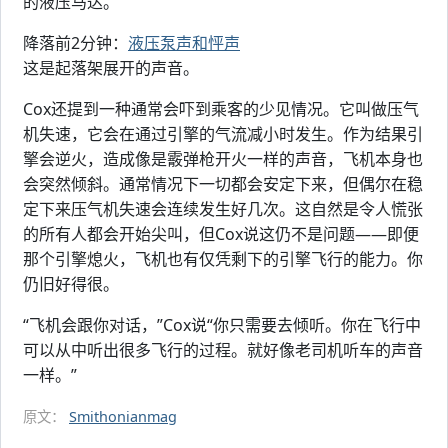
的液压马达。
降落前2分钟：
液压泵声和怦声
这是起落架展开的声音。
Cox还提到一种通常会吓到乘客的少见情况。它叫做压气
机失速，它会在通过引擎的气流减小时发生。作为结果引
擎会逆火，造成像是霰弹枪开火一样的声音，飞机本身也
会突然倾斜。通常情况下一切都会安定下来，但偶尔在稳
定下来压气机失速会连续发生好几次。这自然是令人慌张
的所有人都会开始尖叫，但Cox说这仍不是问题——即便
那个引擎熄火，飞机也有仅凭剩下的引擎飞行的能力。你
仍旧好得很。
“飞机会跟你对话，”Cox说“你只需要去倾听。你在飞行中
可以从中听出很多飞行的过程。就好像老司机听车的声音
一样。”
原文：
Smithonianmag