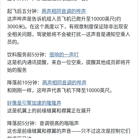
起飞后五分钟：
两声相同音调的哔声
这声哔声是告诉机组人员飞机已爬升至10000英尺(约
3000米)。在这个高度以下，有规章制度保证除非出现安
全相关问题，驾驶舱将不会被打扰—这声音是通知空乘人
员的。
饮料服务前5分钟：
很响的一声叮
这是机内通讯提醒，来自一位空乘，提醒其他成员即将开
始的服务
降落前10分钟：
两声相同音调的哔声
和刚刚一样，这哔声代表飞机下降至10000英尺。
好像是引擎加速的隆隆声
这是机翼上的前缘缝翼和襟翼正在展开
降落前5分钟：音调很高的嗡嗡声
这也是前缘缝翼和襟翼的声音——只不过这次是控制它们