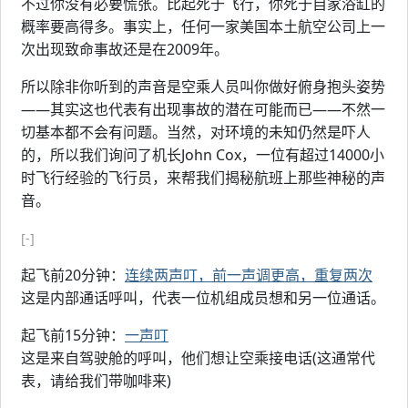
不过你没有必要慌张。比起死于飞行，你死于自家浴缸的
概率要高得多。事实上，任何一家美国本土航空公司上一
次出现致命事故还是在2009年。
所以除非你听到的声音是空乘人员叫你做好俯身抱头姿势
——其实这也代表有出现事故的潜在可能而已——不然一
切基本都不会有问题。当然，对环境的未知仍然是吓人
的，所以我们询问了机长John Cox，一位有超过14000小
时飞行经验的飞行员，来帮我们揭秘航班上那些神秘的声
音。
[-]
起飞前20分钟：
连续两声叮，前一声调更高，重复两次
这是内部通话呼叫，代表一位机组成员想和另一位通话。
起飞前15分钟：
一声叮
这是来自驾驶舱的呼叫，他们想让空乘接电话(这通常代
表，请给我们带咖啡来)