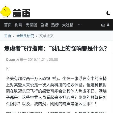
首页
树洞
无聊图
鱼塘
热榜
大吐槽
主页
无厘头研究
文章正文
焦虑者飞行指南：飞机上的怪响都是什么？
Quan
发布于 2016.11.21 , 23:00
[-]
全美有超过两千万人恐惧飞行。坐在一张浮在空中的座椅
上对某些人来说是一次人类科技的绝妙体验，但这种被封
闭在铁罐头里飞行的感受可能会让其他人焦虑不已，满脑
子都是：这些空乘人员看起来不担心吗？刚刚的颠簸是怎
么回事？以及，我的妈，刚刚的响声是怎么回事？！