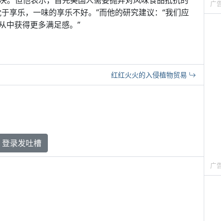
味解决。但他表示，首先美国人需要抛弃对风味食品抵抗的
广
于享乐，一味的享乐不好。”而他的研究建议：“我们应
从中获得更多满足感。”
红红火火的入侵植物贸易
登录发吐槽
广