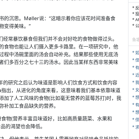
* 
* 
的沉思。Møller说：“这暗示着你应该花时间准备食
* 
物变得美味。”
*
发现人们经常暴饮暴食但我们并不会对好吃的食物做得过头。
鱼
的食物也能让人们摄入更多卡路里。在一项研究中，他
*
过程中汤碗里面的汤会自动补充。结果那些使用无底汤
* 
者们多百分之七十三的汤水。因此当某样东西非常美味
*
过几十年的研究之后认为味道是影响人们饮食方式和饮食内容
*
nza指出，从进化的角度来看，这意味着我们基本依靠味道
* 
添加了人工风味的食物(比如毫无营养的蓝莓苏打)时，我
* 
弥补加工食品缺失的营养。
*
健康食物(营养丰富且味道好，比如高质量蔬菜、水果和
*
食品的渴望也会降低。
*