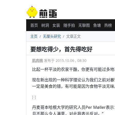
首页
树洞
女装
随手拍
无聊图
鱼塘
热榜
主页
无厘头研究
文章正文
要想吃得少，首先得吃好
肌肉桃
发布于 2015.10.06 , 08:30
比起一杯平淡的农家干酪，你更有可能过多地
现在新出现的一种科学理论认为我们之前对暴
一定是美食的错，有可能是因为食物平淡无味
[-]
丹麦哥本哈根大学的研究人员Per Mølle
且不那么令人满意，对此我表示反对。”