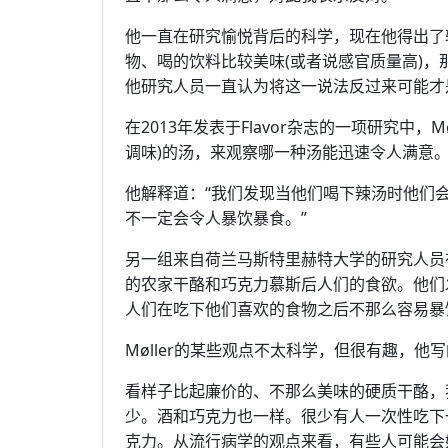
他一直在研究愉悦背后的科学，现在他得出了
物、喝的饮料比较美味(或者说感官质量高)
他研究人员一直认为将这一说法反过来可能才
在2013年发表于Flavor杂志的一项研究中，
调味)的汤，来观察哪一种汤能迅速令人满意
他解释道：“我们发现当他们喝下辣汤时他们
不一定会令人暴饮暴食。”
另一组来自荷兰马斯特里赫特大学的研究人员
的农家干酪和巧克力慕斯后人们的食欲。他们
人们在吃下他们喜欢的食物之后不那么容易暴
Møller的某些观点不太科学，但很有趣，他
看样子比起廉价的、不那么美味的硬质干酪，
少。酒和巧克力也一样。很少有人一次性吃下
克力。从流行病学的观点来看，有些人可能会