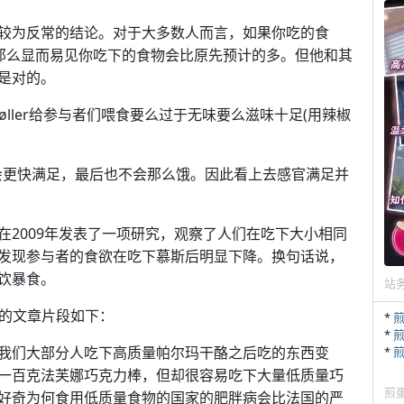
较为反常的结论。对于大多数人而言，如果你吃的食
，那么显而易见你吃下的食物会比原先预计的多。但他和其
是对的。
Møller给参与者们喂食要么过于无味要么滋味十足(用辣椒
。
会更快满足，最后也不会那么饿。因此看上去感官满足并
在2009年发表了一项研究，观察了人们在吃下大小相同
发现参与者的食欲在吃下慕斯后明显下降。换句话说，
饮暴食。
站
写的文章片段如下：
*
*
我们大部分人吃下高质量帕尔玛干酪之后吃的东西变
*
一百克法芙娜巧克力棒，但却很容易吃下大量低质量巧
煎
好奇为何食用低质量食物的国家的肥胖病会比法国的严