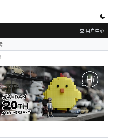
用户中心
告
广