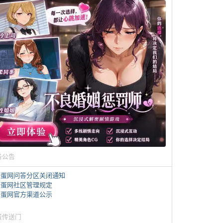
务公告
煎蛋网问答分区关闭通知
煎蛋网社区管理规定
煎蛋网官方渠道公示
蛋传送门