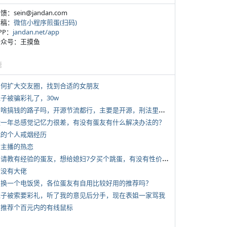
反馈：sein@jandan.com
投稿：
微信小程序煎蛋(扫码)
APP：
jandan.net/app
 公众号：王摸鱼
塘
 如何扩大交友圈，找到合适的女朋友
侄子被骗彩礼了，30w
*
有啥搞钱的路子吗，开源节流都行，主要是开源，刑法里的咱不做
 近一年总感觉记忆力很差，有没有蛋友有什么解决办法的？
 我的个人戒烟经历
女主播的热恋
*
想请教有经验的蛋友，想给媳妇7夕买个跳蛋，有没有性价比高的推荐
有没有大佬
 想换一个电饭煲，各位蛋友有自用比较好用的推荐吗？
 侄子被索要彩礼，听了我的意见后分手，现在表姐一家骂我
 求推荐个百元内的有线鼠标