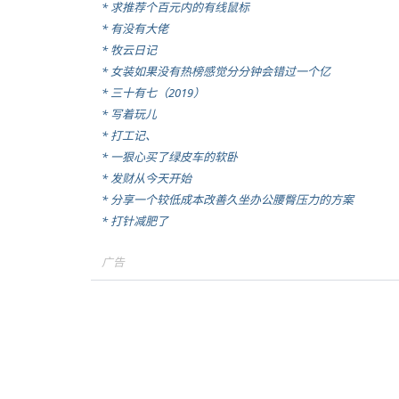
* 求推荐个百元内的有线鼠标
* 有没有大佬
* 牧云日记
* 女装如果没有热榜感觉分分钟会错过一个亿
* 三十有七（2019）
* 写着玩儿
* 打工记、
* 一狠心买了绿皮车的软卧
* 发财从今天开始
* 分享一个较低成本改善久坐办公腰臀压力的方案
* 打针减肥了
广告