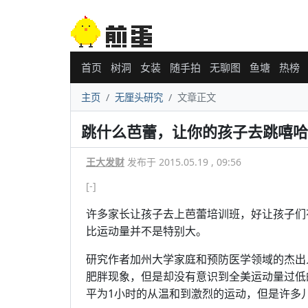
首页
树洞
女装
随手拍
无聊图
鱼塘
热榜
主页
无厘头研究
文章正文
跳什么芭蕾，让你的孩子去跳嘻哈
王大发财
发布于 2015.05.19 , 09:56
[-]
许多家长让孩子去上芭蕾培训班，好让孩子们
比运动量并不是特别大。
研究作者加州大学家庭和预防医学领域的杰出人士J
肥胖现象，但是却没有意识到全美运动量过低
平为1小时的从温和到激烈的运动，但是许多