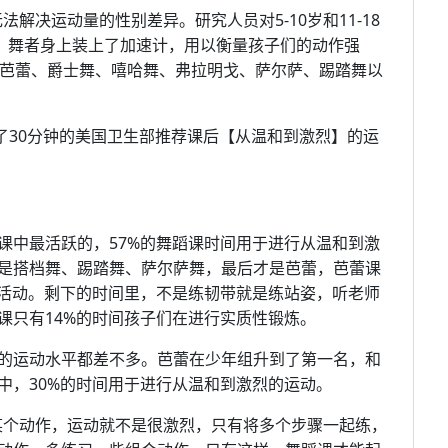
无法解决运动量的性别差异。研究人员对5-10岁和11-18
究。舞者身上装上了加速计，用以衡量孩子们的动作强
从芭蕾、爵士舞、嘻哈舞、弗拉明戈、萨尔萨、踢踏舞以
了30分钟的美国卫生部推荐课后【从温和到激烈】的运
课中最活跃的，57%的舞蹈课时间用于进行从温和到激
是搭档舞、踢踏舞、萨尔萨舞，最后才是芭蕾，芭蕾课
的活动。剩下的时间里，不是练韧带就是练站姿，听老师
课只有14%的时间孩子们在进行实质性锻炼。
的运动水平都差不多。芭蕾在少年组升到了第一名，和
中，30%的时间用于进行从温和到激烈的运动。
练习某个动作，运动就不是很激烈，只有将多个步骤一起练，