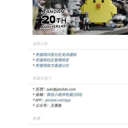
站务公告
*
煎蛋网问答分区关闭通知
*
煎蛋网社区管理规定
*
煎蛋网官方渠道公示
煎蛋传送门
* 反馈：sein@jandan.com
* 投稿：
微信小程序煎蛋(扫码)
* APP：
jandan.net/app
* 公众号：王摸鱼
鱼塘