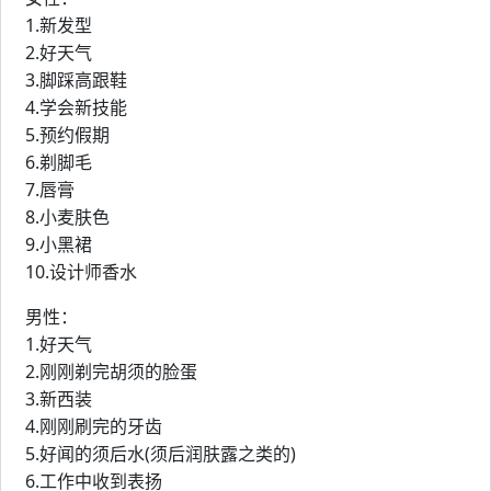
1.新发型
2.好天气
3.脚踩高跟鞋
4.学会新技能
5.预约假期
6.剃脚毛
7.唇膏
8.小麦肤色
9.小黑裙
10.设计师香水
男性：
1.好天气
2.刚刚剃完胡须的脸蛋
3.新西装
4.刚刚刷完的牙齿
5.好闻的须后水(须后润肤露之类的)
6.工作中收到表扬