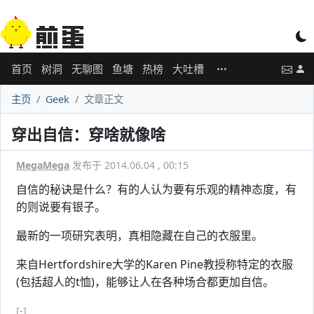
首页
树洞
无聊图
鱼塘
热榜
大吐槽
主页
Geek
文章正文
穿出自信：穿啥就像啥
MegaMega
发布于 2014.06.04 , 00:15
自信的秘诀是什么？有的人认为要有乐观的精神态度，有
的则说要有银子。
最新的一项研究表明，真相隐藏在自己的衣服里。
来自Hertfordshire大学的Karen Pine教授称特定的衣服
(包括超人的t恤)，能够让人在各种场合都更加自信。
[-]