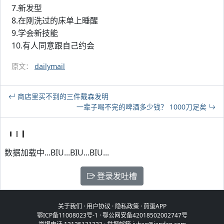
7.新发型
8.在刚洗过的床单上睡醒
9.学会新技能
10.有人同意跟自己约会
原文：
dailymail
商店里买不到的三件戴森发明
一辈子喝不完的啤酒多少钱？ 1000刀足矣
数据加载中...BIU...BIU...BIU...
登录发吐槽
关于我们
·
用户协议
·
隐私政策
·
煎蛋APP
鄂ICP备11008023号-1
·
鄂公网安备42018502002747号