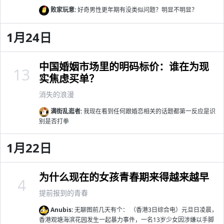
败家玩意:
好奇男性更年期有没类似问题？明显不明显？
1月24日
中国婚姻市场里的明码标价：谁在为现
13
实焦虑买单？
消失的浪漫
满街乱逛者:
我现在看到任何跟婚恋相关的话题都第一反应是识
别是否打拳
1月22日
为什么现在的女孩青春期来得越来越早
4
提前报到的青春
Anubis:
无聊图前几天有个： （香港3日综合电）元旦日凌晨，
香港观塘海滨花园发生一起暴力事件，一名13岁少女因涉嫌以手脚