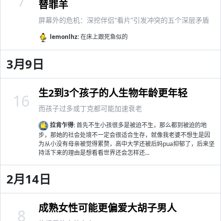
7
替罪羊
屏幕外的危机：深挖伴侣“看片”引发冲突的五个深层矛盾
lemonlhz:
在床上跟死鱼似的
3月9日
生2到3个孩子的人生物年龄更年轻
16
而孩子过多或丁克都可能加速衰老
拉肯乍得:
首先不生小孩很多是被迫不生，那么都到被迫的地
步，那她的社会处境不一定会很适合生存，就像我老婆不想生是因
为从小没有母亲被觉得累赘，高中大学还被后妈pua抑郁了，后来坚
持活下来的理由是想看看世界还会怎样还...
2月14日
成熟女性可能更偏爱大胡子男人
8