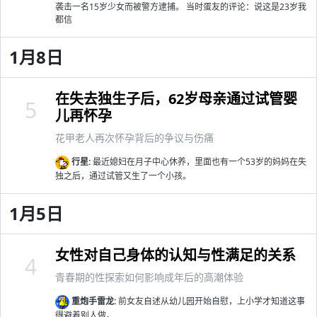
袭击一名15岁少女而被警方逮捕。 当时蛋友的评论：说这是23岁我
都信
1月8日
在失去独生子后，62岁母亲通过试管婴
5
儿再怀孕
花甲老人再次怀孕背后的争议与伤痛
行星:
最近媳妇在月子中心休养，里面也有一个53岁的妈妈在失
独之后，通过试管又生了一个小孩。
1月5日
女性对自己身体的认知与性满足的关系
4
青春期的性探索如何影响成年后的高潮体验
重炮手雷龙:
前女友自述从幼儿园开始自慰，上小学才知道这事
得避着别人做。