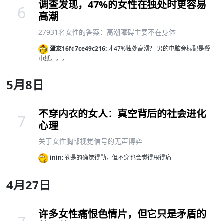
调查发现，47%的女性在独处时更容易
6
高潮
27931名女性的答案：高潮障碍主要不在身体
蛋友16fd7ce49c216:
才47%独处高潮？ 男的电脑旁标配是餐
巾纸。。。
5月8日
不穿内衣的女人：真空背后的社会进化
7
心理
关于女性胸部视觉信号的无声博弈
inin:
勒是的确觉得勒，但不穿也会觉得甩得痛
4月27日
许多女性痛恨色情片，但它只是矛盾的