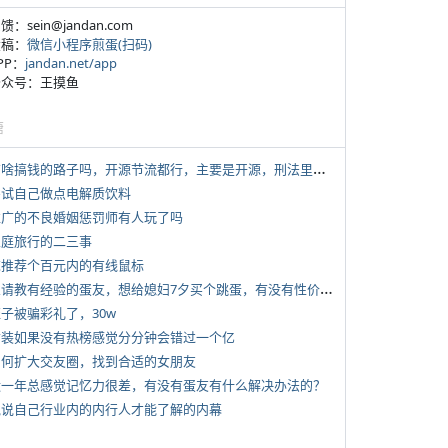
反馈：sein@jandan.com
投稿：
微信小程序煎蛋(扫码)
APP：
jandan.net/app
 公众号：王摸鱼
塘
*
有啥搞钱的路子吗，开源节流都行，主要是开源，刑法里的咱不做
 尝试自己做点电解质饮料
 推广的不良婚姻惩罚师有人玩了吗
 家庭旅行的二三事
 求推荐个百元内的有线鼠标
*
想请教有经验的蛋友，想给媳妇7夕买个跳蛋，有没有性价比高的推荐
侄子被骗彩礼了，30w
 女装如果没有热榜感觉分分钟会错过一个亿
 如何扩大交友圈，找到合适的女朋友
 近一年总感觉记忆力很差，有没有蛋友有什么解决办法的？
 说说自己行业内的内行人才能了解的内幕