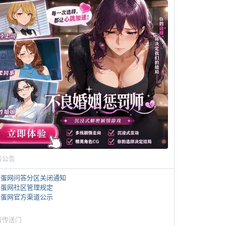
务公告
煎蛋网问答分区关闭通知
煎蛋网社区管理规定
煎蛋网官方渠道公示
蛋传送门