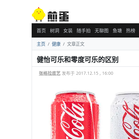
首页
树洞
女装
随手拍
无聊图
鱼塘
热榜
主页
健康
文章正文
健怡可乐和零度可乐的区别
张格拉底艺
发布于 2017.12.15 , 16:00