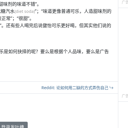
广
造甜味剂的味道不错”。
无糖汽水
”；“味道更像普通可乐，人造甜味剂的
(diet soda)
正常”；“很甜”。
错”。还有些人喝完后说健怡可乐更好喝，但其实他们说的
乐是如何抉择的呢？要么是根据个人品味，要么是广告
Reddit: 论如何用二缺的方式弄伤自己
广
登录发吐槽