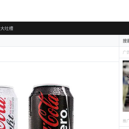
大吐槽
广
推