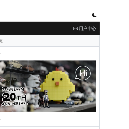
用户中心
告
广