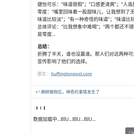
健怡可乐：“味道很假”；“口感更清爽”；“人
零度：“嘴里回味着一股甜味儿，让我想到了
味道比较淡”；“有一种奇怪的味道”；“味道比较
总体评论：“比我想象中难喝”；“两个都还不
是零度...
总结：
折腾了半天，谁也没赢谁。那人们对这两种可
宣传影响了他们的选择。
原文：
huffingtonpost.com
麻醉植物后，神奇的事情发生了
数据加载中...BIU...BIU...BIU...