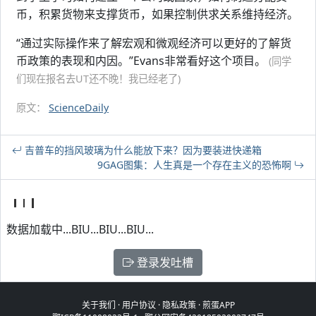
币，积累货物来支撑货币，如果控制供求关系维持经济。
“通过实际操作来了解宏观和微观经济可以更好的了解货
币政策的表现和内因。”Evans非常看好这个项目。
(同学
们现在报名去UT还不晚！我已经老了)
原文：
ScienceDaily
吉普车的挡风玻璃为什么能放下来？因为要装进快递箱
9GAG图集：人生真是一个存在主义的恐怖啊
数据加载中...BIU...BIU...BIU...
登录发吐槽
关于我们
·
用户协议
·
隐私政策
·
煎蛋APP