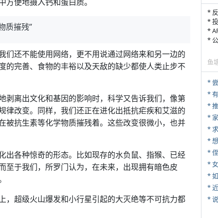
中方便地摄入钙和蛋白质。
* 
* 
物质摧残”
* 
*
我们还不能使用网络，更不用说通过网络来和另一边的
鱼
度的完善、食物的丰裕以及天敌的缺少都使人类止步不
*
地剥离出文化和基因的影响时，科学又告诉我们，像第
*
规律改变。同样，我们还正在进化出抵抗疟疾和艾滋的
*
在被抗生素等化学物质摧残着。这些改变很微小，也并
*
* 
化出各种惊奇的形态。比如现存的水负鼠、指猴、已经
*
而至于我们，所罗门认为，在未来，出现拥有暗色皮
*
。
*
上，超级火山爆发和小行星引起的大灭绝等不可抗力都
*