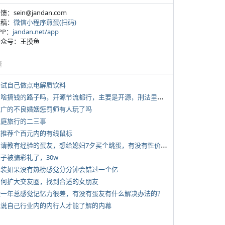
反馈：sein@jandan.com
投稿：
微信小程序煎蛋(扫码)
APP：
jandan.net/app
 公众号：王摸鱼
塘
 尝试自己做点电解质饮料
*
有啥搞钱的路子吗，开源节流都行，主要是开源，刑法里的咱不做
 推广的不良婚姻惩罚师有人玩了吗
 家庭旅行的二三事
 求推荐个百元内的有线鼠标
*
想请教有经验的蛋友，想给媳妇7夕买个跳蛋，有没有性价比高的推荐
侄子被骗彩礼了，30w
 女装如果没有热榜感觉分分钟会错过一个亿
 如何扩大交友圈，找到合适的女朋友
 近一年总感觉记忆力很差，有没有蛋友有什么解决办法的？
 说说自己行业内的内行人才能了解的内幕