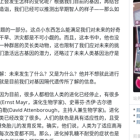
上会发生怎样的变化呢？根据我们目前的基因，再结合
造诣，我们已经可以推测出早期智人的样子——那么如
问题的一部分。这点小东西怎么能满足我们对未来的好奇
干旱、洪灾都是不可小觑的。而且，这本书中，他也没
一种群居的灵长类动物，这也限制了我们应对未来的挑
们激活远古基因的潜力，还略过了未来人类基因治疗是
解：未来发生了什么？又是为什么？他并不想就此进行
就是目前我们对基因隔代遗传所了解的信息。
因为目前，很多人都相信人类的进化已经停止，有很多
站
nst Mayr，演化生物学家)、史蒂芬·杰伊·古尔德
滕伯勒(David Attenborough，主持人兼生物学家)。进化
*
*
类已经改变了很多。人们的肤色是具有适应性的，且受
*
避免胎儿的发育反常。确实，他们说，人类为了适应高海
每次改变都不同。那么，进化掉乳糖不耐受的症状也是
煎