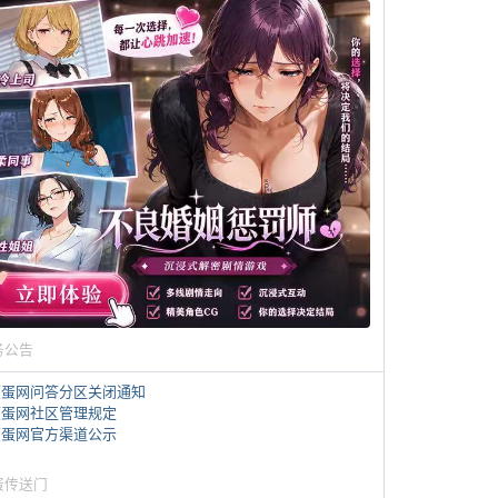
务公告
煎蛋网问答分区关闭通知
煎蛋网社区管理规定
煎蛋网官方渠道公示
蛋传送门