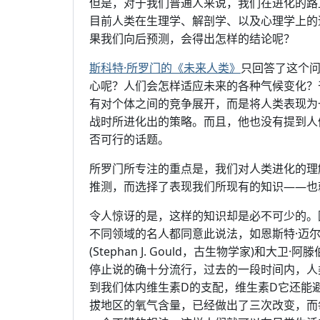
但是，对于我们普通人来说，我们在进化的路
目前人类在生理学、解剖学、以及心理学上的
果我们向后预测，会得出怎样的结论呢？
斯科特·所罗门的《未来人类》
只回答了这个
心呢？人们会怎样适应未来的各种气候变化？
有对个体之间的竞争展开，而是将人类表现为
战时所进化出的策略。而且，他也没有提到人
否可行的话题。
所罗门所专注的重点是，我们对人类进化的理
推测，而选择了表现我们所现有的知识——也
令人惊讶的是，这样的知识却是必不可少的。
不同领域的名人都同意此说法，如恩斯特·迈尔(Er
(Stephan J. Gould，古生物学家)和大卫·阿
停止说的确十分流行，过去的一段时间内，人
到我们体内维生素D的支配，维生素D它还能
拔地区的氧气含量，已经做出了三次改变，而