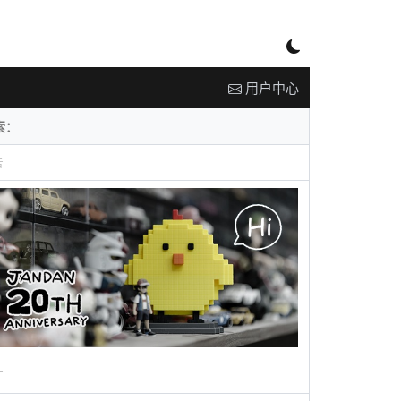
用户中心
告
广