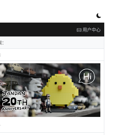
用户中心
告
广