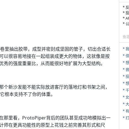
* 
* 
* 
*
鱼
从胶带卷里抽出胶带，成型并密封成坚固的管子，切出合适长
*
可以很容易地接在一起组装成更大的物体，这就像是按
* 
*
优秀的强度重量比，从而能很好地扩展为大型结构。
*
那个新沙发能不能实际放进客厅的落地灯和书架之间，
*
具，它根本支持不了你的体重。
* 
*
里看，ProtoPiper背后的团队甚至成功地模拟出一
* 
计师在更具功能性的原型上花钱之前完善其形式和尺