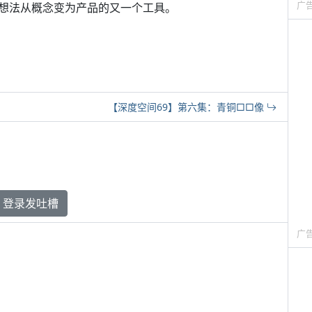
广
想法从概念变为产品的又一个工具。
【深度空间69】第六集：青铜□□像
登录发吐槽
广