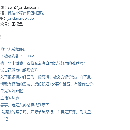
反馈：sein@jandan.com
投稿：
微信小程序煎蛋(扫码)
APP：
jandan.net/app
 公众号：王摸鱼
塘
 我的个人戒烟经历
侄子被骗彩礼了，30w
 想换一个电饭煲，各位蛋友有自用比较好用的推荐吗？
 尝试自己做点电解质饮料
*
投入了很多精力经营的一段感情，被女方评价说在向下兼容我，感觉有点破防
*
想请教有经验的蛋友，想给媳妇7夕买个跳蛋，有没有性价比高的推荐
 千里光的流水账
女主播的热恋
 大喜事，老是头疼总算找到原因
*
有啥搞钱的路子吗，开源节流都行，主要是开源，刑法里的咱不做
打工记、