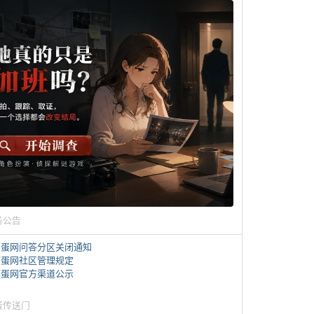
务公告
煎蛋网问答分区关闭通知
煎蛋网社区管理规定
煎蛋网官方渠道公示
蛋传送门