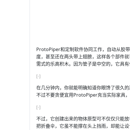
ProtoPiper和定制软件协同工作，自动
度，甚至还在两头带上翅膀，这样各个部件就
需式的乐高积木。因为管子是中空的，它具有
[-]
在几分钟内，你就能明确知道你眼馋了很久的
不过不要贪便宜用ProtoPiper充当实际家
[-]
不过，它创建出来的物体原型可不仅仅只能放在那
把折叠伞，它虽不能撑在头上挡雨，却能让设