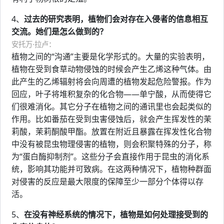
4、
过去的研究表明，植物们会对存在入侵者的信息相互
交流。她们是怎么做到的？
安托万·拉卢：
植物之间的“沟通”主要是化学形式的。大量的实验表明，
植物在受到食草动物侵蚀的时候会产生乙烯这种气体。由
此产生的乙烯辐射将会向周遭的植物发起危险警报。作为
回应，叶子将堆积复杂的化合物——单宁酸，从而使得它
们很难消化。其它分子在植物之间的通讯里也会起类似的
作用。比如番茄在受到虫害侵蚀后，就会产生挥发性的茉
莉酸，茉莉酮酸甲酯。放置在附近且暴露在挥发性化合物
中没有被昆虫物理侵害的植物，则会积聚特殊的分子，称
为“蛋白酶抑制剂”。这些分子会直接作用于昆虫的消化系
统，影响其功能并可致病。在这两种情况下，植物种群面
对侵害的反应是最大限度的保障至少一部分个体得以存
活。
5、
在没有神经系统的情况下，植物是如何处理接受到的