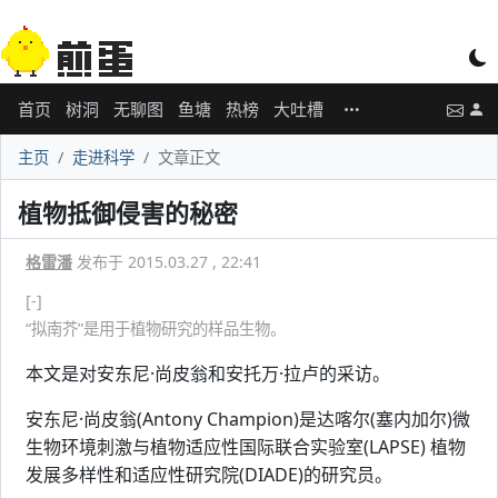
首页
树洞
无聊图
鱼塘
热榜
大吐槽
主页
走进科学
文章正文
植物抵御侵害的秘密
格雷潘
发布于 2015.03.27 , 22:41
[-]
“拟南芥”是用于植物研究的样品生物。
本文是对安东尼·尚皮翁和安托万·拉卢的采访。
安东尼·尚皮翁(Antony Champion)是达喀尔(塞内加尔)微
生物环境刺激与植物适应性国际联合实验室(LAPSE) 植物
发展多样性和适应性研究院(DIADE)的研究员。