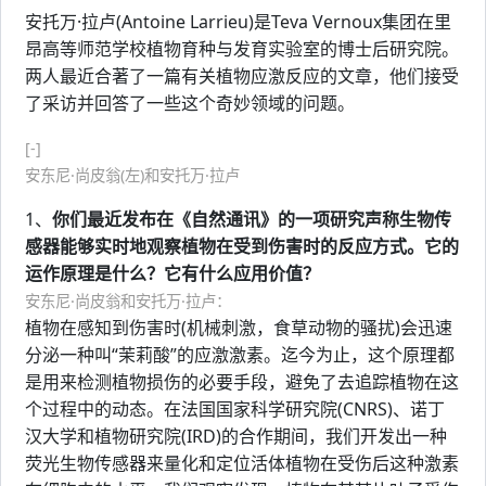
安托万·拉卢(Antoine Larrieu)是Teva Vernoux集团在里
昂高等师范学校植物育种与发育实验室的博士后研究院。
两人最近合著了一篇有关植物应激反应的文章，他们接受
了采访并回答了一些这个奇妙领域的问题。
[-]
安东尼·尚皮翁(左)和安托万·拉卢
1、
你们最近发布在《自然通讯》的一项研究声称生物传
感器能够实时地观察植物在受到伤害时的反应方式。它的
运作原理是什么？它有什么应用价值？
安东尼·尚皮翁和安托万·拉卢：
植物在感知到伤害时(机械刺激，食草动物的骚扰)会迅速
分泌一种叫“茉莉酸”的应激激素。迄今为止，这个原理都
是用来检测植物损伤的必要手段，避免了去追踪植物在这
个过程中的动态。在法国国家科学研究院(CNRS)、诺丁
汉大学和植物研究院(IRD)的合作期间，我们开发出一种
荧光生物传感器来量化和定位活体植物在受伤后这种激素