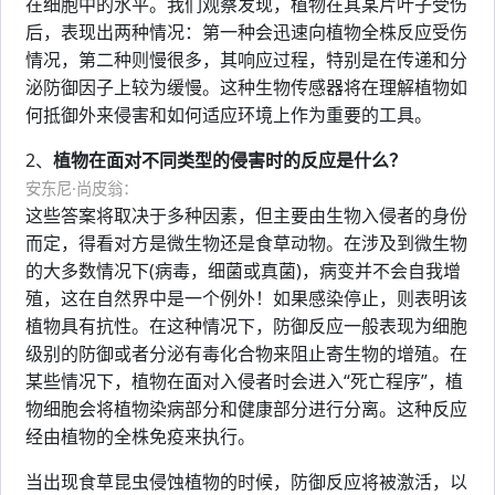
在细胞中的水平。我们观察发现，植物在其某片叶子受伤
后，表现出两种情况：第一种会迅速向植物全株反应受伤
情况，第二种则慢很多，其响应过程，特别是在传递和分
泌防御因子上较为缓慢。这种生物传感器将在理解植物如
何抵御外来侵害和如何适应环境上作为重要的工具。
2、
植物在面对不同类型的侵害时的反应是什么？
安东尼·尚皮翁：
这些答案将取决于多种因素，但主要由生物入侵者的身份
而定，得看对方是微生物还是食草动物。在涉及到微生物
的大多数情况下(病毒，细菌或真菌)，病变并不会自我增
殖，这在自然界中是一个例外！如果感染停止，则表明该
植物具有抗性。在这种情况下，防御反应一般表现为细胞
级别的防御或者分泌有毒化合物来阻止寄生物的增殖。在
某些情况下，植物在面对入侵者时会进入“死亡程序”，植
物细胞会将植物染病部分和健康部分进行分离。这种反应
经由植物的全株免疫来执行。
当出现食草昆虫侵蚀植物的时候，防御反应将被激活，以