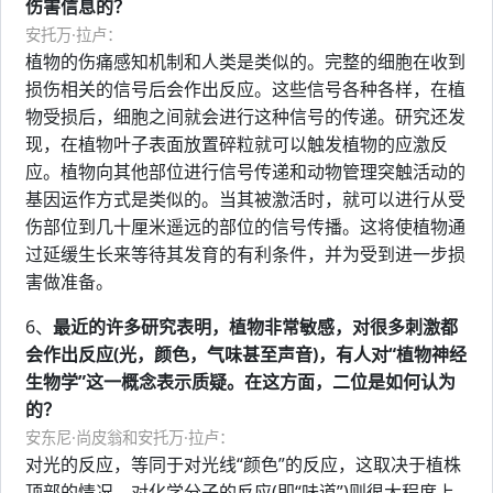
伤害信息的？
安托万·拉卢：
植物的伤痛感知机制和人类是类似的。完整的细胞在收到
损伤相关的信号后会作出反应。这些信号各种各样，在植
物受损后，细胞之间就会进行这种信号的传递。研究还发
现，在植物叶子表面放置碎粒就可以触发植物的应激反
应。植物向其他部位进行信号传递和动物管理突触活动的
基因运作方式是类似的。当其被激活时，就可以进行从受
伤部位到几十厘米遥远的部位的信号传播。这将使植物通
过延缓生长来等待其发育的有利条件，并为受到进一步损
害做准备。
6、
最近的许多研究表明，植物非常敏感，对很多刺激都
会作出反应(光，颜色，气味甚至声音)，有人对“植物神经
生物学”这一概念表示质疑。在这方面，二位是如何认为
的？
安东尼·尚皮翁和安托万·拉卢：
对光的反应，等同于对光线“颜色”的反应，这取决于植株
顶部的情况，对化学分子的反应(即“味道”)则很大程度上