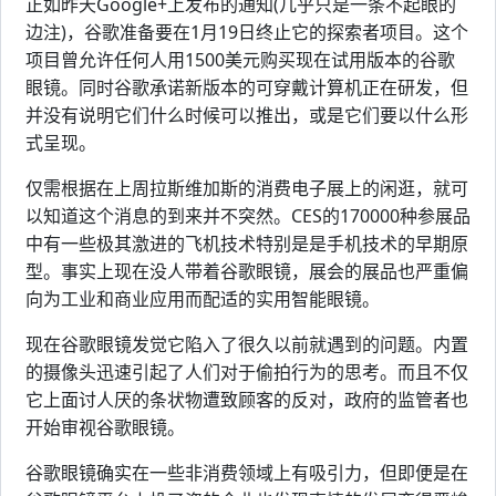
正如昨天Google+上发布的通知(几乎只是一条不起眼的
边注)，谷歌准备要在1月19日终止它的探索者项目。这个
项目曾允许任何人用1500美元购买现在试用版本的谷歌
眼镜。同时谷歌承诺新版本的可穿戴计算机正在研发，但
并没有说明它们什么时候可以推出，或是它们要以什么形
式呈现。
仅需根据在上周拉斯维加斯的消费电子展上的闲逛，就可
以知道这个消息的到来并不突然。CES的170000种参展品
中有一些极其激进的飞机技术特别是是手机技术的早期原
型。事实上现在没人带着谷歌眼镜，展会的展品也严重偏
向为工业和商业应用而配适的实用智能眼镜。
现在谷歌眼镜发觉它陷入了很久以前就遇到的问题。内置
的摄像头迅速引起了人们对于偷拍行为的思考。而且不仅
它上面讨人厌的条状物遭致顾客的反对，政府的监管者也
开始审视谷歌眼镜。
谷歌眼镜确实在一些非消费领域上有吸引力，但即便是在