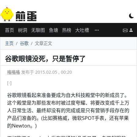
首页
树洞
无聊图
鱼塘
热榜
大吐槽
主页
谷歌
文章正文
谷歌眼镜没死，只是暂停了
咯咯咯
发布于 2015.02.05 , 00:20
[-]
谷歌眼镜看起来准备要成为自大科技殿堂中的新成员了。
这个殿堂是为那些发布时被过度夸耀、将要改变成千上万
人日常生活、最终却没有的完成或是只有营销手段存在的
产品们准备的。(比如赛格威，微软SPOT手表，还有苹果
的Newton。)