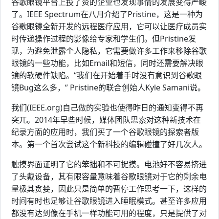
谷歌眼镜平台上投了资的企业也发现事情的发展变得严峻
了。IEEE Spectrum在八月介绍了Pristine，这是一种为
谷歌眼镜全新开发的远程医疗应用，它可以让医疗成员实
时传递操作过程的影像给专家和学生们。但Pristine发
现，为避免泄露个人隐私，它需要做许多工作来移除谷歌
眼镜的一些功能，比如Email和短信，同时还需要解决眼
镜的软硬件缺陷。“我们在开始着手时没有意识到谷歌眼
镜Bug这么多，” Pristine的联合创始人Kyle Samani说。
我们(IEEE.org)自己做的实验也使得昨日的通知变得不再
突兀。2014年早些时候，媒体团队思索对这种新技术在
纪录方面的应用时，我们买了一个谷歌眼镜的探索者版
本。第一个首次尝试这个新科技的编辑碰撞了好几次人。
触摸界面证明了它的笨拙和不可捉摸。电池好不容易挤进
了头戴设备，其有限容量意味着谷歌眼镜对于它的剩余电
量极其贪婪，因此只是简单的暂停工作思考一下，这样的
时间有时也足够让谷歌眼镜进入睡眠模式。甚至许多应用
都没有达到像在手机一样功能可用的程度，只是提供了对