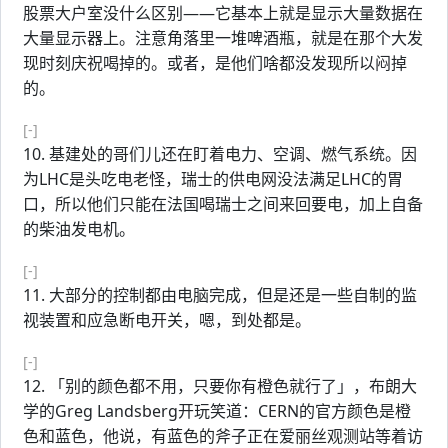
股票大户室没什么区别——它基本上就是显示大量数据在
大量显示器上。注意角落里一堆啤酒瓶，就是在那个大发
现时刻庆祝喝掉的。或者，是他们啥都没发现所以闷掉
的。
[-]
10. 基建处的哥们儿还在盯着电力、空调、燃气系统。因
为LHC是头吃电老怪，瑞士的供电网没法满足LHC的胃
口，所以他们只能在法国喝瑞士之间来回要电，加上自备
的柴油发电机。
[-]
11. 大部分的控制都由电脑完成，但是还是一些自制的监
视装置和应急断电开关，嗯，到处都是。
[-]
12. 「别的颜色都不用，只要你有橙色就行了」，布朗大
学的Greg Landsberg开玩笑道：CERN的官方颜色是橙
色和蓝色，他说，有蓝色的斧子正在爱丽丝观测站等着访