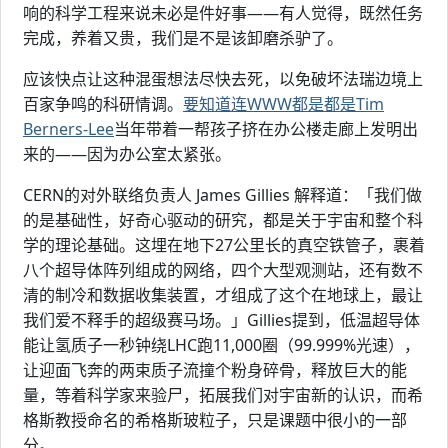
响的科学工程来说未必是件好事——有人觉得，既然任务
完成，养着又贵，我们是不是该卸磨杀驴了。
应该快点让这种混蛋想法尽快去死，以免破坏法瑞边境上
百家争鸣的科研情调。
要知道连WWW都是都是Tim
Berners-Lee
当年带着一帮孩子挤在办公楼走廊上发明出
来的——因为办公室太紧张。
CERN的对外联络负责人 James Gillies 解释道：「我们做
的是基础性，好奇心驱动的研究，都是关于宇宙和整个科
学的理论基础。这埋在地下27公里长的真空铁管子，裹着
八个超导体阵列组成的网络，四个大型观测站，还有数不
清的制冷和数据收集装置，才组成了这个在地球上，最让
我们爱不释手的超级赛马场。」Gillies提到，低温超导体
能让氢质子一秒钟绕LHC跑11,000圈（99.999%光速），
让迎面飞奔的两束质子流撞个粉身碎骨，释放巨大的能
量，等着科学家来验尸，拓展我们对宇宙新的认识，而希
格斯教授命名的希格斯玻粒子，只是课题中很小的一部
分。