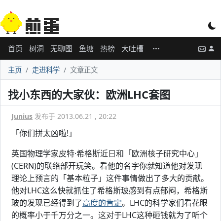
首页
树洞
无聊图
鱼塘
热榜
大吐槽
主页
走进科学
文章正文
找小东西的大家伙：欧洲LHC套图
Junius
发布于 2013.06.21 , 20:22
「你们拼太凶啦!」
英国物理学家皮特·希格斯近日和「欧洲核子研究中心」
(CERN)的联络部开玩笑。看他的名字你就知道他对发现
理论上预言的「基本粒子」这件事情做出了多大的贡献。
他对LHC这么快就抓住了希格斯玻感到有点郁闷，希格斯
玻的发现已经得到了
高度的肯定
。LHC的科学家们看花眼
的概率小于千万分之一。这对于LHC这种砸钱就为了听个