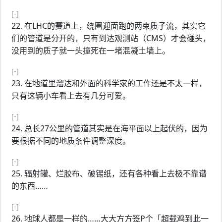
[-]
22. 在LHC的赛道上，绕圈迎面跑的两束质子流，其实它
们的管道是分开的，只有到达观测站（CMS）才会碰头，
没用到的质子就一头撞死在一堵混凝土墙上。
[-]
23. 在地道里溜达和外面的科学家的工作还是不太一样，
只有这辆小车看上去有几分可爱。
[-]
24. 总长27公里的管道其实是在海平面以上起伏的，因为
要根据不同的地质条件调整深度。
[-]
25. 辐射罐、烂胶布、破锡纸，还有各种看上去极不靠谱
的东西……
[-]
26. 地球人都是一样的……大大方方
签
P个「超载鸡到此一