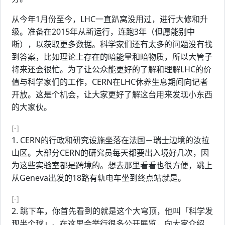
从今年1月份至今，LHC一直趴窝没用过，进行大修和升
级。准备在2015年从新运行，连跑3年（但愿能别中
断），以获取更多数据。科学家们还有太多的问题没有找
到答案，比如理论上存在的暗能量和暗物质，所以大管子
将来还会很忙。为了让公众能更好的了解和理解LHC的价
值与科学家们的工作，CERN在LHC休养生息期间向记者
开放。这是个机会，让大家更好了解这台用来发现小东西
的大家伙。
[-]
1. CERN的行政和研究设施坐落在法国－瑞士边境的汝拉
山区。大部分CERN的研究员每天都要出入境好几次，因
为这些实验室都是跨境的。想去那里看看也很方便，跳上
从Geneva出发的18路有轨电车坐到终点站就是。
[-]
2. 跳下车，你首先看到的就是这个大穹顶，他叫「科学发
现半个球」。在这里会举行很多公开展览，向大家介绍