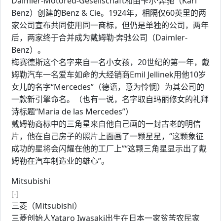
Daimler-Motored-Gesellschaft和由卡尔·奔驰（Karl
Benz）创建的Benz & Cie。1924年，相隔仅60英里的两
家公司宣布共同使用同一商标，但仍是单独的公司，两年
后，两家终于合并成为戴姆勒·奔驰公司（Daimler-
Benz）。
梅赛德斯这个名字来自一名小女孩，20世纪的第一年，戴
姆勒汽车一名爱车如命的大经销商Emil Jellinek用他10岁
女儿的名字“Mercedes”（德语，意为怜悯）为其公司的
一款新引擎命名。（也有一说，名字取自玛丽修女的礼拜
诗标题“Maria de las Mercedes”）
戴姆勒商标中的三角星来自他自己画的一封古老的明信
片，他在自己房子的照片上面画了一颗星星，“这颗象征
成功的星将会闪耀在他的工厂上”“这颗三角星显示出了戴
姆勒在汽车制造业的雄心”。
Mitsubishi
[-]
三菱（Mitsubishi）
三菱创始人Yataro Iwasaki出生在日本一家贫苦农民家