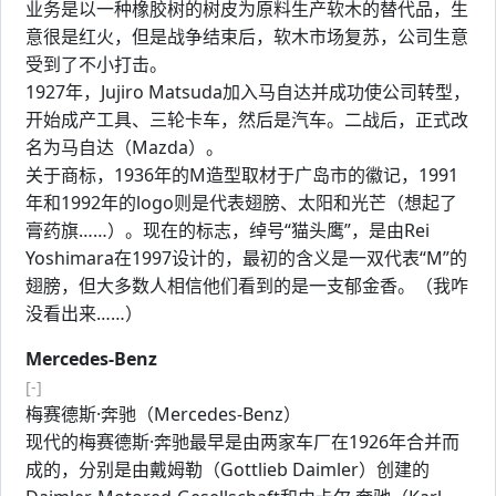
业务是以一种橡胶树的树皮为原料生产软木的替代品，生
意很是红火，但是战争结束后，软木市场复苏，公司生意
受到了不小打击。
1927年，Jujiro Matsuda加入马自达并成功使公司转型，
开始成产工具、三轮卡车，然后是汽车。二战后，正式改
名为马自达（Mazda）。
关于商标，1936年的M造型取材于广岛市的徽记，1991
年和1992年的logo则是代表翅膀、太阳和光芒（想起了
膏药旗……）。现在的标志，绰号“猫头鹰”，是由Rei
Yoshimara在1997设计的，最初的含义是一双代表“M”的
翅膀，但大多数人相信他们看到的是一支郁金香。（我咋
没看出来……）
Mercedes-Benz
[-]
梅赛德斯·奔驰（Mercedes-Benz）
现代的梅赛德斯·奔驰最早是由两家车厂在1926年合并而
成的，分别是由戴姆勒（Gottlieb Daimler）创建的