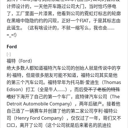
计师设计的，一天他开车路过公司大门，当时恰巧停电
了，工厂里面一片漆黑，他看到公司的霓虹灯标志的轮廓
在黑暗中隐隐约约的闪现，正好一个FIAT，于是其标志由
此诞生。（这有啥设计的，不就一缩写么，我也会……
=_=!）
Ford
[-]
福特（Ford）
绝大多数人都知道福特汽车公司的创始人就是传说中的亨
利·福特，但是很多朋友可能不知道，福特公司其实是他
的第三个汽车公司。福特早年为托马斯·爱迪生（Thomas
Edison）打工（全是牛人……），而后
受不了老板的特殊
嗜好
下海开了自己的第一个车厂，底特律汽车公司（The
Detroit Automobile Company），两年后破产。接着他
自己造了一辆赛车并创建了他的第二家公司亨利·福特公
司（Henry Ford Company），仅仅过了一年，哥们又不
□□，离开了公司（这个公司就是后来著名的凯迪拉