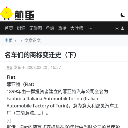
首页
树洞
无聊图
鱼塘
热榜
大吐槽
主页
文章正文
名车们的商标变迁史（下）
Ati
发布于 2008.02.20 , 16:57
Fiat
菲亚特（Fiat）
1899年由一群投资者建立的菲亚特汽车公司全名为
Fabbrica Italiana Automobili Torino (Italian
Automobile Factory of Turin)，意为意大利都灵汽车工
厂（言简意赅……）。
[-]
据传，Fiat的缩写式商标是在60年代由当时公司的首席设