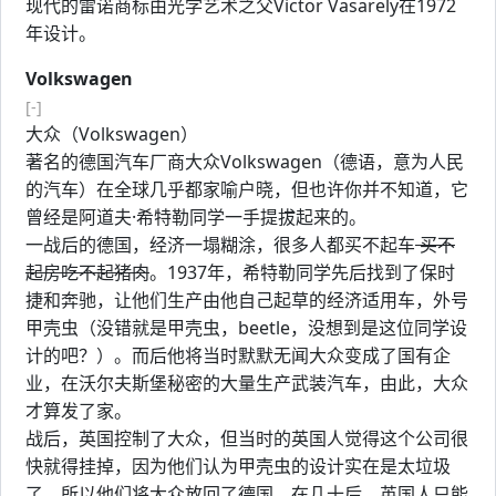
现代的雷诺商标由光学艺术之父Victor Vasarely在1972
年设计。
Volkswagen
[-]
大众（Volkswagen）
著名的德国汽车厂商大众Volkswagen（德语，意为人民
的汽车）在全球几乎都家喻户晓，但也许你并不知道，它
曾经是阿道夫·希特勒同学一手提拔起来的。
一战后的德国，经济一塌糊涂，很多人都买不起车
买不
起房吃不起猪肉
。1937年，希特勒同学先后找到了保时
捷和奔驰，让他们生产由他自己起草的经济适用车，外号
甲壳虫（没错就是甲壳虫，beetle，没想到是这位同学设
计的吧？）。而后他将当时默默无闻大众变成了国有企
业，在沃尔夫斯堡秘密的大量生产武装汽车，由此，大众
才算发了家。
战后，英国控制了大众，但当时的英国人觉得这个公司很
快就得挂掉，因为他们认为甲壳虫的设计实在是太垃圾
了，所以他们将大众放回了德国。在几十后，英国人只能