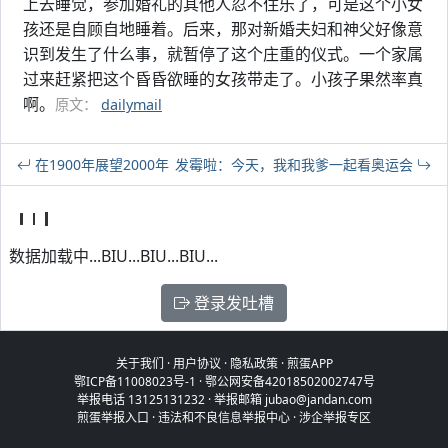
上去睡觉，参加婚礼的其他人忍不住乐了，可是这个小女
孩还是自顾自地睡着。后来，那对新婚夫妇和神父好像意
识到发生了什么事，就暂停了这个庄重的仪式。一个家属
过来赶紧把这个昏昏欲睡的女孩带走了。小孩子果然率真
啊。
原文：
dailymail
在1900年展望2000年
发霉啦：今天，我和我爹一起看奥运会
数据加载中...BIU...BIU...BIU...
登录发吐槽
关于我们
·
用户协议
·
隐私政策
·
煎蛋APP
鄂ICP备11008023号-1
·
鄂公网安备42018502002747号
举报电话 13125131232 · 举报邮箱 jubao@jandan.com
煎蛋举报入口
·
违法和不良信息举报中心
·
涉企举报专区