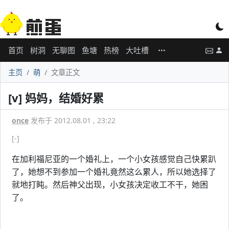
首页
树洞
无聊图
鱼塘
热榜
大吐槽
主页
萌
文章正文
[v] 妈妈，结婚好累
once
发布于 2012.08.01 , 23:22
[-]
在加利福尼亚的一个婚礼上，一个小女孩感觉自己快累趴
了，她想不到参加一个婚礼竟然这么累人，所以她选择了
就地打盹。然后神父出现，小女孩决定收工不干，她困
了。