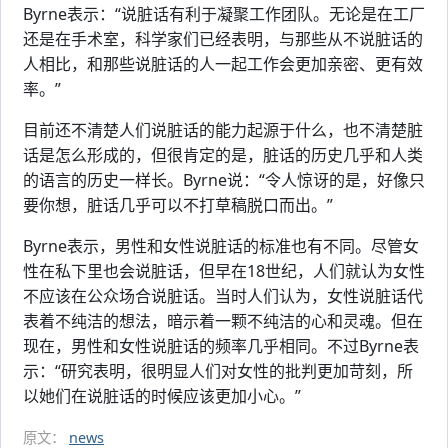
Byrne表示：“说脏话有利于凝聚工作团队。无论是在工厂
还是在手术室，科学家们已经表明，与那些从不说脏话的
人相比，和那些说脏话的人一起工作会更加亲密、更有效
率。”
目前还不清楚人们说脏话的能力起源于什么，也不清楚脏
话是怎么形成的，但很肯定的是，脏话的历史几乎和人类
的语言的历史一样长。Byrne说：“令人惊讶的是，好像只
要你想，脏话几乎可以不打草稿脱口而出。”
Byrne表示，男性和女性说脏话的标准也有不同。尽管女
性在私下里也会说脏话，但早在18世纪，人们就认为女性
不应该在公众场合说脏话。当时人们认为，女性说脏话代
表着不纯洁的想法，暗示着一颗不纯洁的心和灵魂。但在
现在，男性和女性说脏话的频率几乎相同。不过Byrne表
示：“研究表明，很明显人们对女性的批判更加苛刻，所
以她们在说脏话的时候应该更加小心。”
原文：
news