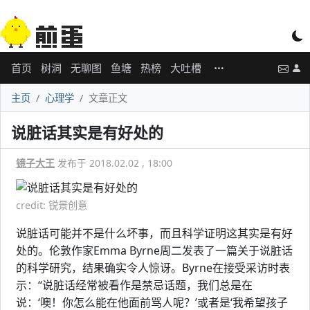
首页
树洞
无聊图
鱼塘
热榜
大吐槽
主页
心理学
文章正文
说脏话其实是有好处的
镜子大王
发布于 2018.02.02 , 18:00
credit: 锐景创意
说脏话可能并不是什么坏事，而且科学证明这其实是有好
处的。伦敦作家Emma Byrne周二发表了一篇关于说脏话
的科学研究，结果确实令人惊讶。Byrne在接受采访时表
示：“说脏话经常被看作是禁忌话题，我们总是在
说：‘噢！你怎么能在他面前骂人呢？’或者是‘我希望孩子