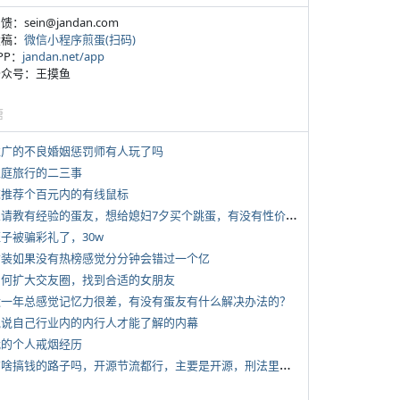
反馈：sein@jandan.com
投稿：
微信小程序煎蛋(扫码)
APP：
jandan.net/app
 公众号：王摸鱼
塘
 推广的不良婚姻惩罚师有人玩了吗
 家庭旅行的二三事
 求推荐个百元内的有线鼠标
*
想请教有经验的蛋友，想给媳妇7夕买个跳蛋，有没有性价比高的推荐
侄子被骗彩礼了，30w
 女装如果没有热榜感觉分分钟会错过一个亿
 如何扩大交友圈，找到合适的女朋友
 近一年总感觉记忆力很差，有没有蛋友有什么解决办法的？
 说说自己行业内的内行人才能了解的内幕
 我的个人戒烟经历
*
有啥搞钱的路子吗，开源节流都行，主要是开源，刑法里的咱不做