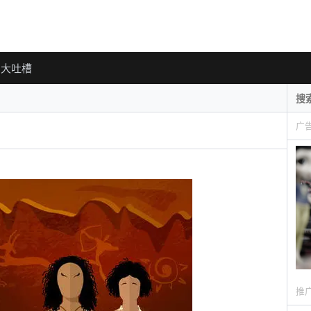
大吐槽
广
推