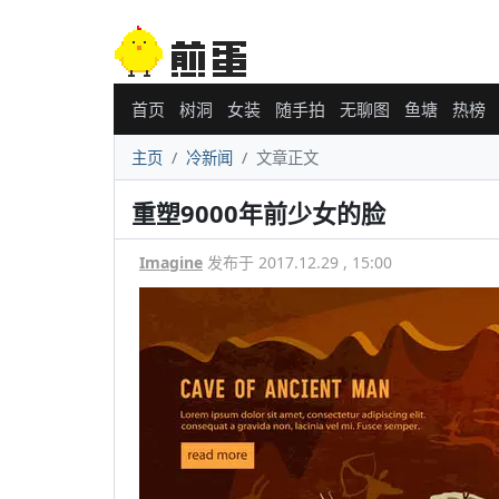
首页
树洞
女装
随手拍
无聊图
鱼塘
热榜
主页
冷新闻
文章正文
重塑9000年前少女的脸
Imagine
发布于 2017.12.29 , 15:00