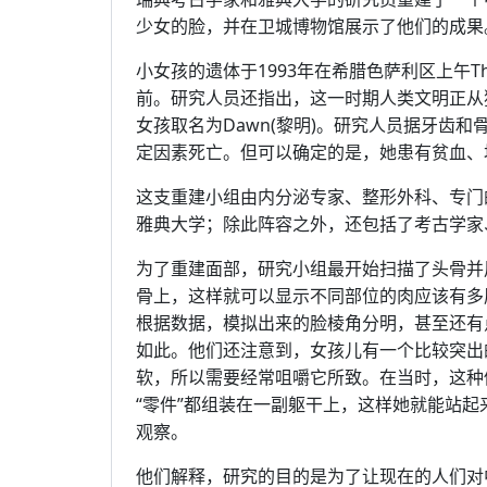
少女的脸，并在卫城博物馆展示了他们的成果
小女孩的遗体于1993年在希腊色萨利区上午The
前。研究人员还指出，这一时期人类文明正从
女孩取名为Dawn(黎明)。研究人员据牙齿和
定因素死亡。但可以确定的是，她患有贫血、
这支重建小组由内分泌专家、整形外科、专门
雅典大学；除此阵容之外，还包括了考古学家、甚、雕
为了重建面部，研究小组最开始扫描了头骨并
骨上，这样就可以显示不同部位的肉应该有多
根据数据，模拟出来的脸棱角分明，甚至还有
如此。他们还注意到，女孩儿有一个比较突出
软，所以需要经常咀嚼它所致。在当时，这种
“零件”都组装在一副躯干上，这样她就能站
观察。
他们解释，研究的目的是为了让现在的人们对