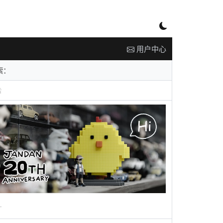
用户中心
告
广