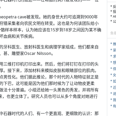
。
* 
* 
opetra cave被发现。她的身世大约可追溯到9000年
* 
*
狩猎采集者向农民文明在转变。这也是为何该团队给小
骨骼样本样本，认为她应该在15岁到18岁之间因为某不确
鱼
坏血病和关节疾病。
*
的牙科医生、放射科医生和病理学家组成，他们都来自
*
塑家Oscar Nilsson。
*
用三维打印机打印出来。然后，他们将钉钉在打印的头
* 
厚。接下来，添加材料来模拟皮肤和眼睛部位的肌肉。
*
点男性化。他们据此推论，那个时代的人物特征就正是
*
的下巴，这可能是因为他们那时候为了让动物皮更柔
*
做法十分普遍。小组还给她一头黑色的秀发，并将所有
*
起来，也更立体了。研究人员也可以从多个角度对她进行
*
中石器时代的人们、有一个更直观、更细致的认识：那