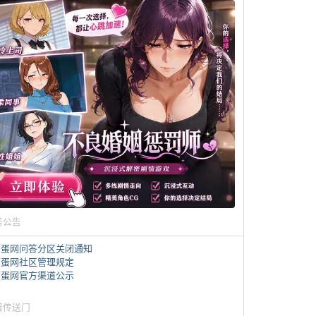
务公告
煎蛋网问答分区关闭通知
煎蛋网社区管理规定
煎蛋网官方渠道公示
蛋传送门