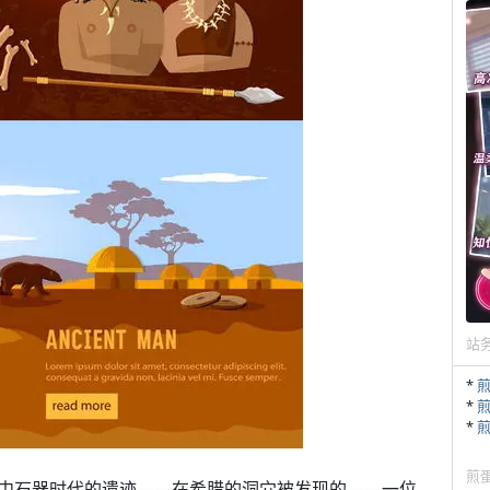
站
*
*
*
煎
中石器时代的遗迹——在希腊的洞穴被发现的——一位