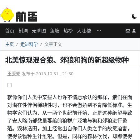
首页
树洞
无聊图
鱼塘
热榜
大吐槽
主页
走进科学
文章正文
北美惊现混合狼、郊狼和狗的新超级物种
王丢兜
发布于 2015.10.31 , 21:30
[-]
就像你们人类中某些人也许不情愿承认的那样，狼们在面
对潜在性伴侣稀缺性时，也不会傲娇到不肯降低标准。生
物学家们认为，从一两个世纪前开始，正是这种绝望导致
了安大略南部数量萎缩的狼群广泛地与狗和郊狼进行繁
殖。毁林造田，加上经常出自你们人类之手的故意迫害，
使得该物种生计维艰。但是，同样的森林砍伐，却即使得