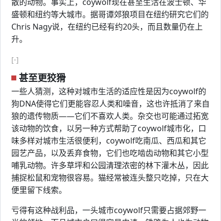
散的动物。事实上，coywolf现在甚至生活在波士顿、华
盛顿和纽约等大城市。据哥谭郊狼项目在纽约研究它们的
Chris Nagy说，在纽约已经有约20头，而且数量仍在上
升。
[-]
甚至更狡猾
一些人猜测，这种对城市生活的适应性是因为coywolf的
狗DNA使得它们更能容忍人类和噪音，这也许抵消了来自
狼的遗传物质——它们不喜欢人类。杂交也可能通过拓宽
该动物的饮食，以另一种方式帮助了coywolf城市化，口
味多样对城市生活很便利，coywolf吃南瓜、西瓜和其它
园艺产品，以及丢弃食物，它们也吃啮齿动物和其它小型
哺乳动物。许多草坪和公园清理浓密的林下灌木丛，因此
捕捉松鼠和宠物很容易。猫经常被连头整只吃掉，只在大
便里留下线索。
亏得有这种战利品，一头城市coywolf只需要占据郊野一