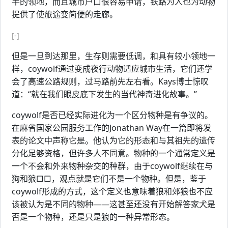
半的领地，而且城市户口很容易申请，铁路为人也为动物
提供了使旅途变简便的走廊。
[-]
但是一旦到达那里，生存则需要低调，和具有较小领地一
样，coywolf通过变成夜行动物适应城市生活，它们还学
会了高速公路规则，过马路前先左右看。Kays博士惊叹
道：“就在我们眼皮底下发生的当代神奇进化故事。”
coywolf是否已经实际进化为一个区分物种是有争议的。
在麻省国家公园服务工作的Jonathan Way在一篇即将发
表的论文中声称它是。他认为它的形态和与其祖先的遗传
分化足够资格，但许多人不同意。物种的一个通常定义是
一个不会和外来物种杂交的种群，由于coywolf继续在与
狗和狼□□，观点就是它们不是一个物种。但是，鉴于
coywolf形成的方式，这个定义也意味着狼和郊狼也不应
该被认为是不同的物种——这甚至还没有开始解答家犬是
否是一个物种，还是只是狼的一种异常形态。