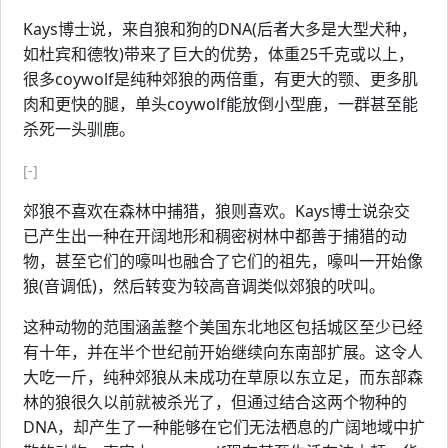
Kays博士说，来自狼和狗的DNA(后者大多是大型犬种，
如杜宾和德牧)带来了巨大的优势，体重25千克或以上，
很多coywolf是纯种郊狼的两倍重，有更大的颚、更多肌
肉和更快的腿，单头coywolf能放倒小型鹿，一群甚至能
杀死一头驯鹿。
[-]
郊狼不喜欢在森林中捕猎，狼则喜欢。Kays博士说杂交
已产生出一种在开阔地形和稠密树林中都善于捕猎的动
物，甚至它们的嚎叫也融合了它们的祖先，嚎叫一开始像
狼(音调低)，然后转变为较高音调类似郊狼的吠叫。
这种动物的范围涵盖整个美国东北地区包括城区至少已经
有十年，并在半个世纪前开始继续向东南部扩展。这令人
大吃一斤，纯种郊狼从未成功在草原以东立足，而东部森
林的狼很久以前就被杀光了，但通过结合这两个物种的
DNA，却产生了一种能够在它们无法栖息的广阔地域中扩