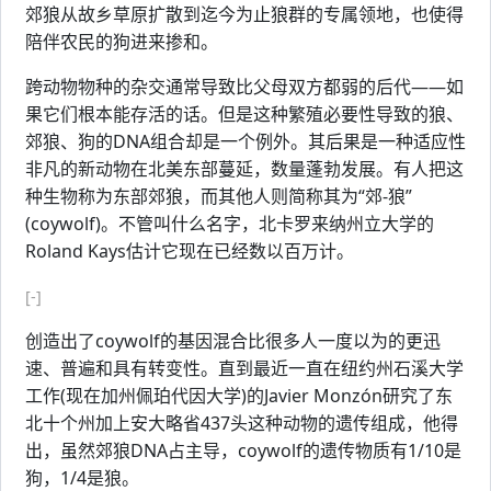
郊狼从故乡草原扩散到迄今为止狼群的专属领地，也使得
陪伴农民的狗进来掺和。
跨动物物种的杂交通常导致比父母双方都弱的后代——如
果它们根本能存活的话。但是这种繁殖必要性导致的狼、
郊狼、狗的DNA组合却是一个例外。其后果是一种适应性
非凡的新动物在北美东部蔓延，数量蓬勃发展。有人把这
种生物称为东部郊狼，而其他人则简称其为“郊-狼”
(coywolf)。不管叫什么名字，北卡罗来纳州立大学的
Roland Kays估计它现在已经数以百万计。
[-]
创造出了coywolf的基因混合比很多人一度以为的更迅
速、普遍和具有转变性。直到最近一直在纽约州石溪大学
工作(现在加州佩珀代因大学)的Javier Monzón研究了东
北十个州加上安大略省437头这种动物的遗传组成，他得
出，虽然郊狼DNA占主导，coywolf的遗传物质有1/10是
狗，1/4是狼。