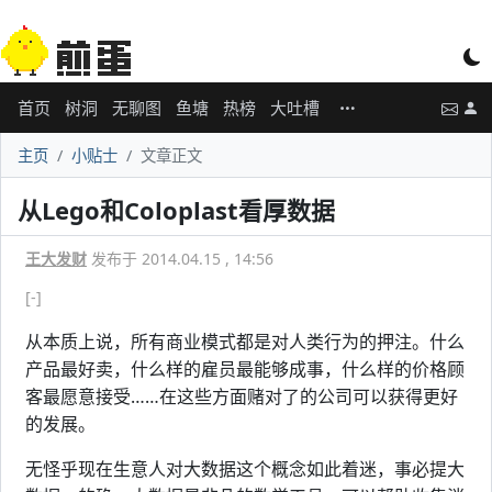
首页
树洞
无聊图
鱼塘
热榜
大吐槽
主页
小贴士
文章正文
从Lego和Coloplast看厚数据
王大发财
发布于 2014.04.15 , 14:56
[-]
从本质上说，所有商业模式都是对人类行为的押注。什么
产品最好卖，什么样的雇员最能够成事，什么样的价格顾
客最愿意接受……在这些方面赌对了的公司可以获得更好
的发展。
无怪乎现在生意人对大数据这个概念如此着迷，事必提大