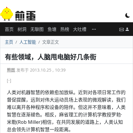
首页
树洞
无聊图
鱼塘
热榜
大吐槽
主页
人工智能
文章正文
有些领域，人脑甩电脑好几条街
熊既
发布于 2013.10.25 , 10:39
[-]
人类对机器智慧的依赖愈加放纵。近到对各项日常工作的
督促提醒，远到对伟大运动员场上表现的微观解读，我们
难以离开各种程序和设备的陪伴。但这并不意味着，人类
智慧在逐渐褪色。相反，麻省理工的计算机学教授罗勃·
米勒(Rob Miller)相信，在共同发展的道路上，人类认知
总会领先计算机智慧一段距离。