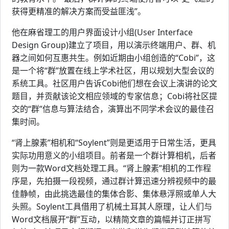
获得更精准的解决方案而受益匪浅”。
他在麻省理工的用户界面设计小组(User Interface
Design Group)建立了项目，用以演示终端用户、群、机
器之间如何互惠共生。例如近期由小组创造的“Cobi”，这
是一个将“群”放置在线上学术社区，用以规划大型会议的
系统工具。社区用户告诉Cobi他们想在会议上演讲的论文
题目，并贡献该论文相应领域的专家信息；Cobi将社区提
交的“群”信息与算法结合，演算出不同学术会议的最佳召
集时间。
“肾上腺素”相机和“Soylent”则是更适用于日常生活，更具
实际功用意义的小组项目。前者是一个群计算相机，后者
则为一款Word文档处理工具。“肾上腺素”相机的工作程
序是，先拍摄一段视频，通过群计算迅速分辨视频中的最
佳静帧，由此挑选最佳的集体合影、集体悬浮照或单人大
头照。Soylent工具借用了机械土耳其人原理，让人们与
Word文档展开“群”互动，以精简文章的篇幅并订正拼写