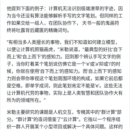
他提到下面的例子：计算机无法识别极端潦草的字迹，因
为当今还没有算法能够解析手写的文字笔划。但同样的工
作如果交给一组人，在团队协作下， 天书一般的鬼画符
终将吐露背后藏匿的精确词句。
“有相当多人类擅长的事物，我们不知道如何建立模型，
以便让计算机照猫画虎，”米勒说道，“最典型的好比‘自下
而上’和‘自上而下’的感知力。回到那个辨认手写文字的例
子，当你盯着某个笔划说仿佛它是一个‘e’或‘a’抑或‘i’的时
候，你就在使用‘自下而上’的感知力。而‘自上而下’的感知
力则会带你审视这个笔划周围环境的构成，如果它前后都
是空格，即单字成词，则此笔划肯定不能是‘e’。这些无法
让计算机代劳的事物，实际上是人类智慧和团队协作大有
所为的领域所在。”
米勒主要研究的课题是人机交互，专精其中的“群计算”部
分。“群计算”的造词借鉴了“云计算”。它指以一个程序组
织一群人开展某个小型项目或解决一个具体问题。这样的