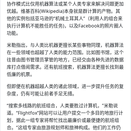
协作模式比仅用机器算法或某个人类专家来解决问题更加
优越。维基百科(Wikipedia)本身就是群计算的产物。其
他的实例包括亚马逊的“机械土耳其人”（利用人的组合来
执行计算机不能胜任的任务)，以及Facebook的照片圈人
功能。
米勒指出，与人类比机器更擅长某些事物同理，机器算法
在一些领域也超越了人类的能力范围。比如图书馆，这个
往昔由图书管理员掌管的地方，已经交由各种先进的数据
库打点借阅需求。还有航班搜索，机器算法更擅长找到最
低廉的机票。
但即便在机器超越人类的诸此领域，进一步提升任务的复
杂度，仍有可能让前者手足无措。
“搜索多线路的航班组合，人类要胜过计算机，”米勒说
道。“Flightfox”网站可以让用户提交一个多目的地旅行计
划，据此一组专家将帮忙找出最廉价或最便捷的航班组
合。“这组专家由旅游规划师和旅神构成。他们的工作仍