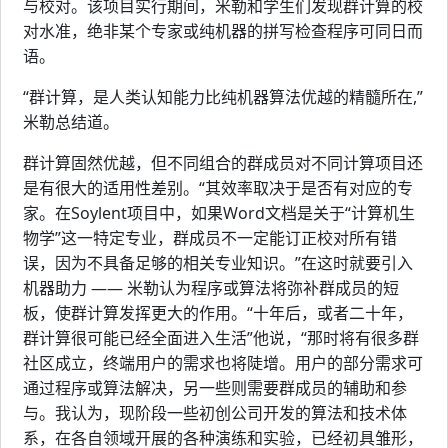
与校对。该项目实行期间，米勒和学生们发现群计算的校
对水准，绝非某个专家或纯机器的拼写检查程序可同日而
语。
“群计算，是人类认知能力比纯机器算法优越的精髓所在,”
米勒总结道。
群计算固然优越，但不同组合的群成员对不同计算项目还
是有很大的适用性差别。“其效率取决于是否有对应的专
家。在Soylent项目中，如果Word文档是关于“计算机生
物学”这一特定专业，群成员不一定能订正校对所有错
误，因为不具备足够的相关专业知识。”在这时就要引入
机器助力 —— 米勒认为程序或算法将弥补群成员的短
板，使群计算发挥更大的作用。“十年后，或者二十年，
群计算很可能已经全面进入生活”他说，“那时将有很多群
社区成立，终端用户的需求也将陡增。用户的部分需求可
通过程序或算法解决，另一些则需要群成员的辅助和参
与。我认为，现阶段一些初创公司开发的算法和技术体
系，在各自领域开展的各种演练和实验，已经初具雏形，