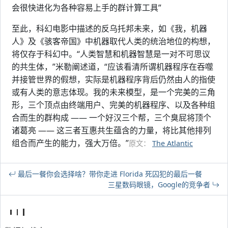
会很快进化为各种容易上手的群计算工具”
至此，科幻电影中描述的反乌托邦未来，如《我，机器
人》及《骇客帝国》中机器取代人类的统治地位的构想，
将仅存于科幻中。“人类智慧和机器智慧是一对不可思议
的共生体，”米勒阐述道，“应该看清所谓机器程序在吞噬
并接管世界的假想，实际是机器程序背后仍然由人的指使
或有人类的意志体现。我的未来模型，是一个完美的三角
形，三个顶点由终端用户、完美的机器程序、以及各种组
合而生的群构成 —— 一个好汉三个帮，三个臭屁将顶个
诸葛亮 —— 这三者互惠共生蕴含的力量，将比其他排列
组合而产生的能力，强大万倍。”
原文：
The Atlantic
最后一餐你会选择啥？带你走进 Florida 死囚犯的最后一餐
三星数码眼镜，Google的竞争者