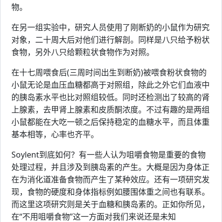
物。
在另一组实验中，研究人员使用了刚断奶的小鼠作为研究
对象，二十周大后对他们进行解剖。同样是八只给予粉状
食物，另外八只给颗粒状食物作为对照。
在十七周喂食后(三周时间出生到断奶)被喂食粉状食物的
小鼠无论是血压血糖都高于对照组，除此之外它们血液中
的胰岛素水平也比对照组较低。同时还检测出了较高的肾
上腺素，去甲肾上腺素和皮质酮浓度。不过有趣的是两组
小鼠都能在大吃一顿之后保持稳定的血糖水平，而且体重
基本相等，心率也齐平。
Soylent到底如何？有一些人认为咀嚼食物是重要的食物
处理过程，并且涉及到胰岛素的产生。大概是因为身体正
在为消化道准备食物而产生了某种效应。还有一项研究发
现，食物的硬度和身体指标例如腰围体重之间也有联系。
而这里这项研究则是关于血糖和胰岛素的。正如你所见，
在“不用咀嚼食物”这一方面对我们来说还是未知