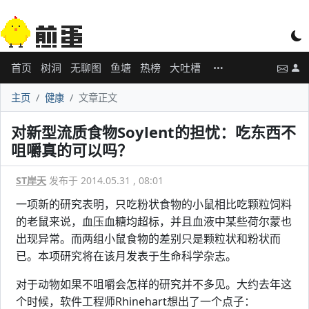
首页
树洞
无聊图
鱼塘
热榜
大吐槽
主页
健康
文章正文
对新型流质食物Soylent的担忧：吃东西不
咀嚼真的可以吗？
ST岸天
发布于 2014.05.31 , 08:01
一项新的研究表明，只吃粉状食物的小鼠相比吃颗粒饲料
的老鼠来说，血压血糖均超标，并且血液中某些荷尔蒙也
出现异常。而两组小鼠食物的差别只是颗粒状和粉状而
已。本项研究将在该月发表于生命科学杂志。
对于动物如果不咀嚼会怎样的研究并不多见。大约去年这
个时候，软件工程师Rhinehart想出了一个点子：