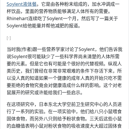
Soylent液体餐
。它是由各种粉末组成的，加水冲调成一
杯饮品，里面的营养物质能够满足人体所有的需要。
Rhinehart连续吃了Soylent一个月，然后写了一篇关于
Soylent给他能量并帮他减肥的报道。
[-]
当时我(作者)跟一些营养学家讨论了Soylent，他们告诉我
说Soylent很可能缺少了一些科学界尚未清楚的人体所需
要的元素。但是它也有可能是个很好的代替视频。纵观人
类历史，我们曾经在非常非常艰难的条件下存活下来，所
以没人真的知道如果一个健康的成年人真的开始只吃不需
要拒绝的食物究竟会对健康造成什么样的影响。这个对老
鼠展开的研究或许能给我们一些启示。
在这项研究中，日本东北大学空前卫生研究中心的人员进
行了一系列的实验。在一项实验中，他们给八只小鼠喂食
固体食物，而另外八只则给予粉状食物。三天后这些小鼠
的血糖值表明小鼠对粉状食物的吸收速度大大超过固体食