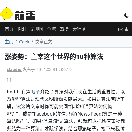
首页
树洞
无聊图
鱼塘
热榜
大吐槽
主页
Geek
文章正文
涨姿势：主宰这个世界的10种算法
claudio
发布于 2014.05.31 , 00:10
[-]
Reddit有篇
帖子
介绍了算法对我们现在生活的重要性，以
及哪些算法对现代文明所做贡献最大。如果对算法有所了
解，读这篇文章时你可能会问“作者知道算法为何物
吗？”，或是“Facebook的‘信息流’(News Feed)算是一种
算法吗？”，如果“信息流”是算法，那就可以把所有事物都
归结为一种算法。才疏学浅，结合那篇帖子，接下来我试