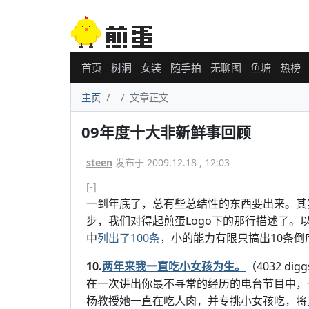
首页
树洞
女装
随手拍
无聊图
鱼塘
热榜
主页
文章正文
09年度十大非新鲜事回顾
steen
发布于 2009.12.18 , 12:03
[-]
一到年底了，总有些总结性的东西要出来。其实
步，我们对得起煎蛋Logo下的那行描述了。以下
中
列出了100条
，小的能力有限只搞出10条
10.
两年来我一直吃小女孩为生。
（4032 dig
在一次讲出你最不寻常的经历的电台节目中，一名
杨教授她一直在吃人肉，并专挑小女孩吃，将