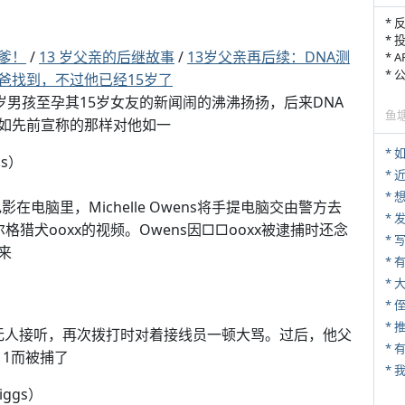
* 
* 
爹！
/
13 岁父亲的后继故事
/
13岁父亲再后续：DNA测
* 
*
爸找到，不过他已经15岁了
岁男孩至孕其15岁女友的新闻闹的沸沸扬扬，后来DNA
鱼
如先前宣称的那样对他如一
*
gs）
*
电脑里，Michelle Owens将手提电脑交由警方去
*
猎犬ooxx的视频。Owens因□□ooxx被逮捕时还念
* 
来
* 
*
* 
*
911而无人接听，再次拨打时对着接线员一顿大骂。过后，他父
11而被捕了
*
iggs）