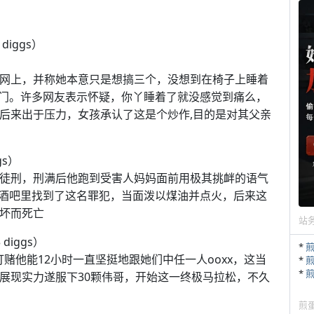
 diggs）
到网上，并称她本意只是想搞三个，没想到在椅子上睡着
门。许多网友表示怀疑，你丫睡着了就没感觉到痛么，
。后来出于压力，女孩承认了这是个炒作,目的是对其父亲
gs）
被判以9年徒刑，刑满后他跑到受害人妈妈面前用极其挑衅的语气
个酒吧里找到了这名罪犯，当面泼以煤油并点火，后来这
烧坏而死亡
站
 diggs）
*
士）打赌他能12小时一直坚挺地跟她们中任一人ooxx，这当
*
*
和展现实力遂服下30颗伟哥，开始这一终极马拉松，不久
煎