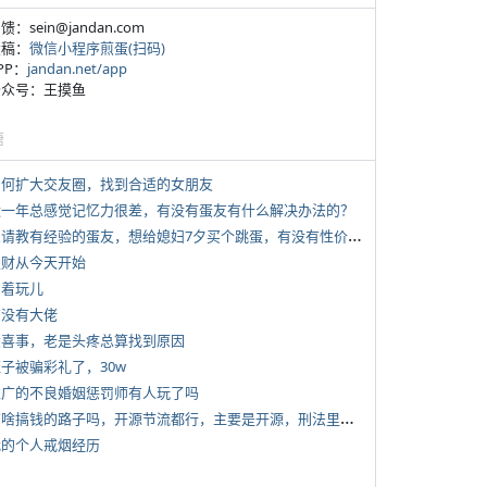
反馈：sein@jandan.com
投稿：
微信小程序煎蛋(扫码)
APP：
jandan.net/app
 公众号：王摸鱼
塘
 如何扩大交友圈，找到合适的女朋友
 近一年总感觉记忆力很差，有没有蛋友有什么解决办法的？
*
想请教有经验的蛋友，想给媳妇7夕买个跳蛋，有没有性价比高的推荐
 发财从今天开始
写着玩儿
有没有大佬
 大喜事，老是头疼总算找到原因
侄子被骗彩礼了，30w
 推广的不良婚姻惩罚师有人玩了吗
*
有啥搞钱的路子吗，开源节流都行，主要是开源，刑法里的咱不做
 我的个人戒烟经历