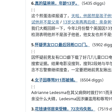
6.
真的猛爸爸，年龄13岁。
（5435 diggs）
[-]
这个煎蛋连续报道了，
天啦，他居然是孩子他
试他并不是父亲
/
13岁父亲再再后续：亲身爸
我们大概回顾一下，今年2月份整个英国因13
检测表明他并不是孩子他爸，他女友也并不是
5.
怀疑男友□□最后冠希□□门。
（5902 dig
[-]
因怀疑前男友有□□癖下载了好几T儿童□□电影在
搜索证据。结果电影没搜到，搜到2段她与毕尔格
念不忘警察继续搜查，一定要把她前男友揪出
4.
女子因辱骂911而被捕。
（6504 diggs）
[-]
Adrianne Ledesma在其父病倒时拨打
亲没什么大碍，Ledesma因涉嫌滥用和辱骂9
3.
花钱请邻居来受精，72次均失败。
（7519 d