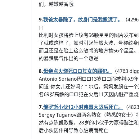
们，越嫩越香哦
9.
我爸太暴躁了，纹身门是我撒谎了。
（4296
[-]
比利时女孩将脸上纹有56颗星星的图片发布
了就成这样了，顿时引起轩然大波，号称纹身
而且还是在脸上这么敏感的地方搞56个星星
的暴躁脾气作出的一个叛逆
8.
母亲点火烧死□□其女的罪犯。
（4763 dig
Antonio Soriano因□□13岁□□而
问道“你女儿还好吗？” 尔后，妈妈发飙在一
名69岁高龄的□□犯在火后11天因内脏严重
7.
俄罗斯小伙12小时伟哥大战后死亡。
（4823
Sergey Tuganov跟两名熟女（熟悉的女
然有点陈凯歌撒，28岁的小伙子为赢得赌注
后小伙因伟哥导致心脏病而死亡