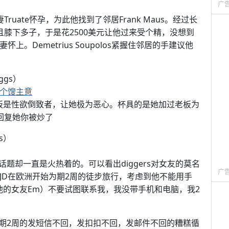
广
娇妻Truate怀孕，为此他找到了邻居Frank Maus。经过长
且膝下多子，于是花2500美元让他过来受个精，没想到
。Demetrius Soupolos紧握住邻居的手建议他
iggs）
是个馊主意
她老板是性欲倒致者，让她极为恶心。杯具的是她加过老板为
回复她你被炒了
gs）
题却一直是火热着的。可以看出diggers对女友的莫名
广
JD在欧洲开始为期2周的徒步旅行，考虑到他不能用手
括他的女友Em）不要试图联系我，我没带手机和电脑，我2
期2周的发短信不回，发扣扣不回，发邮件不回的糟糕循