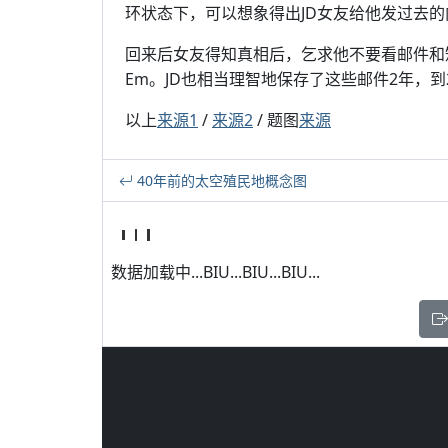
环状态下，可以想象得出JD女友给他发过去的
回来后女友得知真相后，乞求他不要看邮件和短
Em。JD也相当理智地保存了这些邮件2年，到
以上
来源1
/
来源2
/ 题图
来源
40年前的太空殖民地概念图
数据加载中...BIU...BIU...BIU...