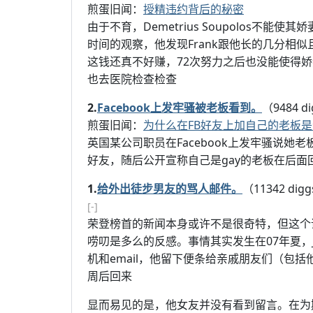
煎蛋旧闻：
授精违约背后的秘密
由于不育，Demetrius Soupolos不能使其
时间的观察，他发现Frank跟他长的几分相似
这钱还真不好赚，72次努力之后也没能使得娇妻怀上
也去医院检查检查
2.
Facebook上发牢骚被老板看到。
（9484 d
煎蛋旧闻：
为什么在FB好友上加自己的老板
英国某公司职员在Facebook上发牢骚说
好友，随后公开宣称自己是gay的老板在后面
1.
给外出徒步男友的骂人邮件。
（11342 dig
[-]
荣登榜首的新闻本身或许不是很奇特，但这个话
唠叨是多么的反感。事情其实发生在07年夏，
机和email，他留下便条给亲戚朋友们（包
周后回来
显而易见的是，他女友并没有看到留言。在为