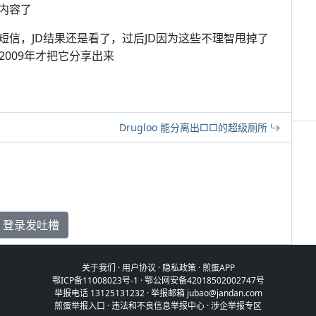
内容了
信，JD结果还是看了，过后JD因为这些不理智甩掉了
2009年才把它分享出来
Drugloo 能分离出□□的超级厕所
登录发吐槽
关于我们
·
用户协议
·
隐私政策
·
煎蛋APP
鄂ICP备11008023号-1
·
鄂公网安备42018502002747号
举报电话 13125131232 · 举报邮箱 jubao@jandan.com
煎蛋举报入口
·
违法和不良信息举报中心
·
涉企举报专区