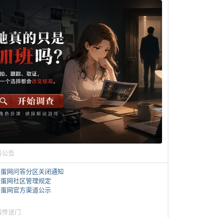
务公告
煎蛋网问答分区关闭通知
煎蛋网社区管理规定
煎蛋网官方渠道公示
蛋传送门