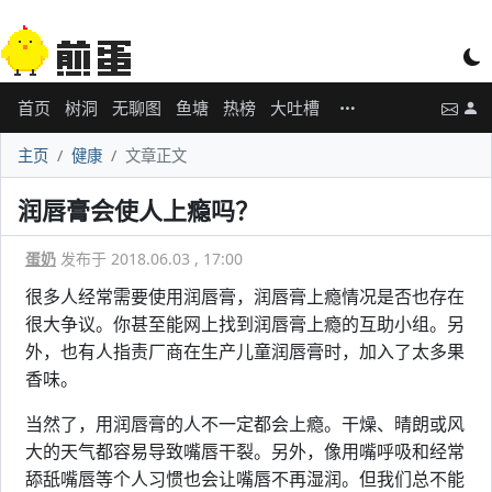
首页
树洞
无聊图
鱼塘
热榜
大吐槽
主页
健康
文章正文
润唇膏会使人上瘾吗？
蛋奶
发布于 2018.06.03 , 17:00
很多人经常需要使用润唇膏，润唇膏上瘾情况是否也存在
很大争议。你甚至能网上找到润唇膏上瘾的互助小组。另
外，也有人指责厂商在生产儿童润唇膏时，加入了太多果
香味。
当然了，用润唇膏的人不一定都会上瘾。干燥、晴朗或风
大的天气都容易导致嘴唇干裂。另外，像用嘴呼吸和经常
舔舐嘴唇等个人习惯也会让嘴唇不再湿润。但我们总不能