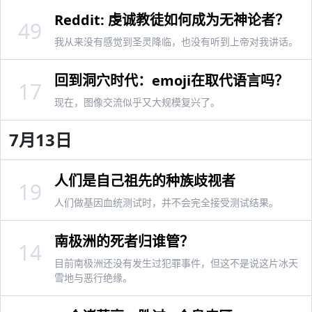
Reddit: 虔诚教徒如何成为无神论者？
49
我从来没有感觉到圣灵降临，也没有听到上帝对我讲话。
回到洞穴时代：emoji在取代语言吗？
17
现在，图像交流似乎又大规模复兴了。
7月13日
人们是自己祖先的种族歧视者
19
人们做基因血统测试时，并不会完全接受测试结果。
南极洲的死者归谁管？
14
目前南极洲还没有发生过犯罪事件，但这不是说这片冰天
雪地与恶行绝缘。