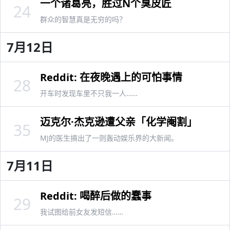
一个诸葛亮，胜过N个臭皮匠
24
群众的智慧真是无穷的吗？
7月12日
Reddit: 在夜晚遇上的可怕事情
28
开车时发现车里不只我一人……
迈克尔·杰克逊遭父亲「化学阉割」
35
MJ的医生搞出了一则轰动娱乐界的大新闻。
7月11日
Reddit: 喝醉后做的蠢事
29
我试图给前女友发短信……