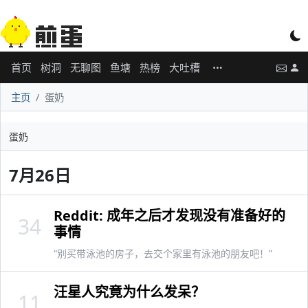
首页
树洞
无聊图
鱼塘
热榜
大吐槽
主页
蛋奶
蛋奶
7月26日
Reddit: 成年之后才发现没有准备好的
34
事情
“别买带泳池的房子，去交个家里有泳池的朋友吧！”
汪星人究竟为什么发呆？
11