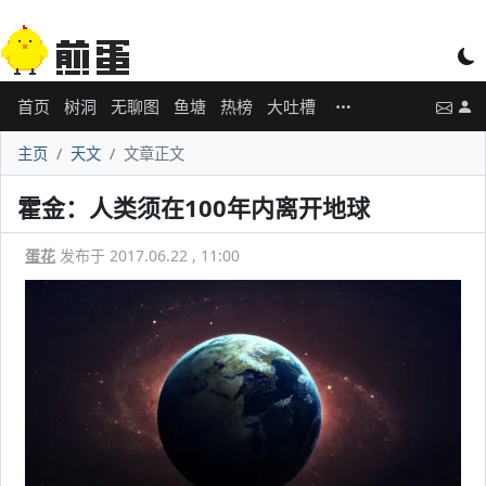
首页
树洞
无聊图
鱼塘
热榜
大吐槽
主页
天文
文章正文
霍金：人类须在100年内离开地球
蛋花
发布于 2017.06.22 , 11:00