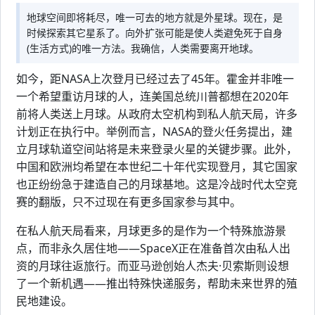
地球空间即将耗尽，唯一可去的地方就是外星球。现在，是
时候探索其它星系了。向外扩张可能是使人类避免死于自身
(生活方式)的唯一方法。我确信，人类需要离开地球。
如今，距NASA上次登月已经过去了45年。霍金并非唯一
一个希望重访月球的人，连美国总统川普都想在2020年
前将人类送上月球。从政府太空机构到私人航天局，许多
计划正在执行中。举例而言，NASA的登火任务提出，建
立月球轨道空间站将是未来登录火星的关键步骤。此外，
中国和欧洲均希望在本世纪二十年代实现登月，其它国家
也正纷纷急于建造自己的月球基地。这是冷战时代太空竞
赛的翻版，只不过现在有更多国家参与其中。
在私人航天局看来，月球更多的是作为一个特殊旅游景
点，而非永久居住地——SpaceX正在准备首次由私人出
资的月球往返旅行。而亚马逊创始人杰夫·贝索斯则设想
了一个新机遇——推出特殊快递服务，帮助未来世界的殖
民地建设。