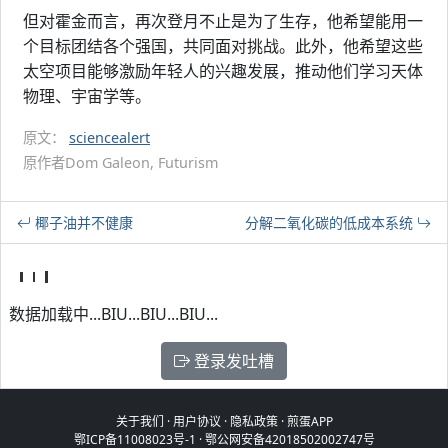
但对霍金而言，再次登月不止是为了生存，他希望能用一
个目标团结各个强国，共同面对挑战。此外，他希望这些
太空项目能够激励年轻人的兴趣发展，推动他们学习天体
物理、宇宙学等。
原文：
sciencealert
原作者Dom Galeon, Futurism
椰子油并不健康
分解二氧化碳的低成本系统
数据加载中...BIU...BIU...BIU...
登录发吐槽
关于我们
·
用户协议
·
隐私政策
·
煎蛋APP
鄂ICP备11008023号-1
·
鄂公网安备42018502002747号